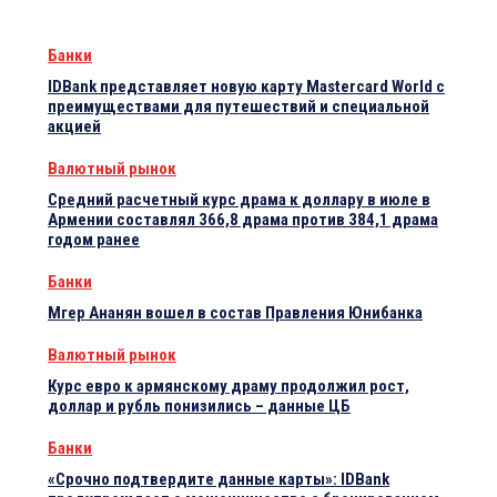
Банки
IDBank представляет новую карту Mastercard World с
преимуществами для путешествий и специальной
акцией
Валютный рынок
Средний расчетный курс драма к доллару в июле в
Армении составлял 366,8 драма против 384,1 драма
годом ранее
Банки
Мгер Ананян вошел в состав Правления Юнибанка
Валютный рынок
Курс евро к армянскому драму продолжил рост,
доллар и рубль понизились – данные ЦБ
Банки
«Срочно подтвердите данные карты»: IDBank