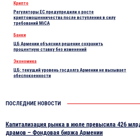
Крипто
Регуляторы ЕС предупредили о росте
криптомошенничества после вступления в силу
требований MiCA
Банки
ЦБ Армении объяснил решение сохранить
процентную ставку без изменений
Экономика
ЦБ: текущий уровень госдолга Армении не вызывает
обеспокоенности
ПОСЛЕДНИЕ НОВОСТИ
Капитализация рынка в июле превысила 426 млр
драмов – Фондовая биржа Армении