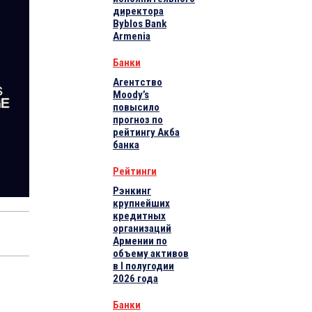
директора
Byblos Bank
Armenia
Банки
Агентство
Moody’s
повысило
прогноз по
рейтингу Акба
банка
Рейтинги
Рэнкинг
крупнейших
кредитных
организаций
Армении по
объему активов
в I полугодии
2026 года
Банки