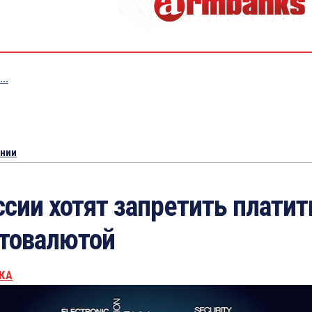
..
ении
ссии хотят запретить платит
товалютой
КА