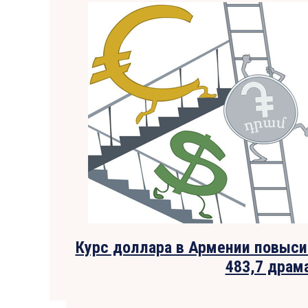
Курс доллара в Армении повысил
483,7 драм