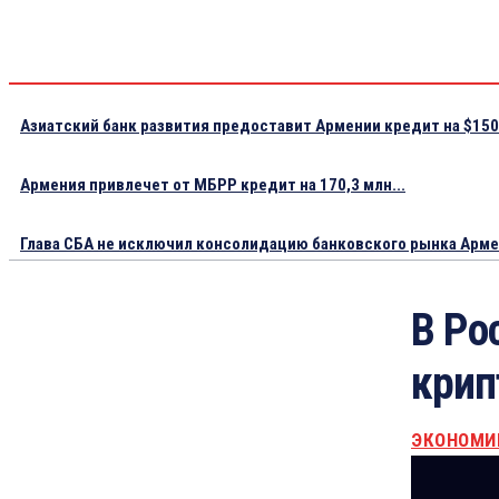
Азиатский банк развития предоставит Армении кредит на $150.
Армения привлечет от МБРР кредит на 170,3 млн...
Глава СБА не исключил консолидацию банковского рынка Арм
В Ро
крип
ЭКОНОМИ