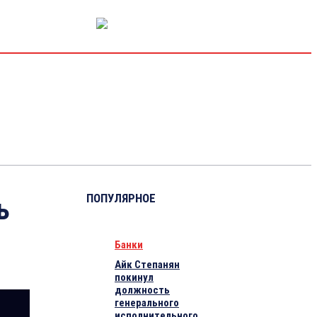
РЫНОК КАПИТАЛА
ЭКОНОМИКА
КРИПТО
ИНТЕРВЬЮ
ПОПУЛЯРНОЕ
ь
Банки
Айк Степанян
покинул
должность
генерального
исполнительного