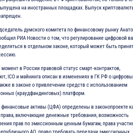
выпущена на иностранных площадках. Выпуск криптовалют
запрещен.
дседатель думского комитета по финансовому рынку Анат
ообщил РИА Новости о том, что регулирование цифровой в
еделяться в отдельном законе, который может быть принят
сессию.
 момент в России правовой статус смарт-контрактов,
ют, ICO и майнинга описан в изменениях в ГК РФ о цифровы
 также в законе о привлечении средств с использованием
онных (краудфандинговых) платформ.
финансовые активы (ЦФА) определены в законопроекте к
права, включающие денежные требования, возможность
ения прав по эмиссионным ценным бумагам, права участи
непубличного АО, право требовать передачи эмиссионных