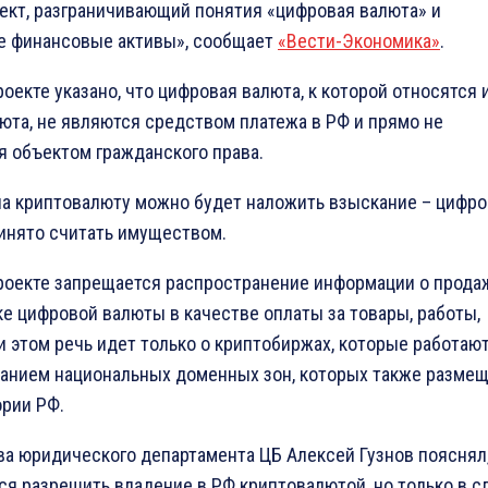
ект, разграничивающий понятия «цифровая валюта» и
е финансовые активы», сообщает
«Вести-Экономика»
.
роекте указано, что цифровая валюта, к которой относятся 
юта, не являются средством платежа в РФ и прямо не
я объектом гражданского права.
на криптовалюту можно будет наложить взыскание – цифр
инято считать имуществом.
роекте запрещается распространение информации о прода
ке цифровой валюты в качестве оплаты за товары, работы,
ри этом речь идет только о криптобиржах, которые работают
анием национальных доменных зон, которых также разме
ории РФ.
ава юридического департамента ЦБ Алексей Гузнов пояснял,
ся разрешить владение в РФ криптовалютой, но только в с