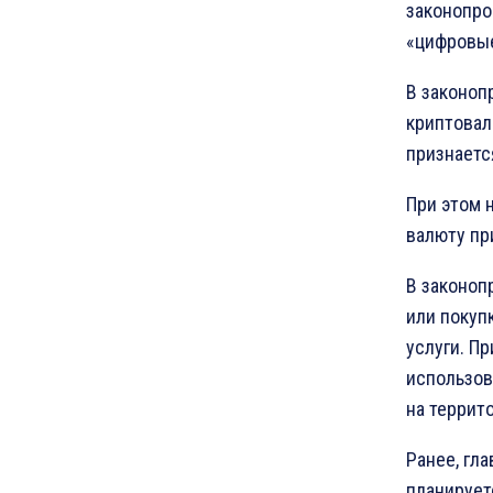
законопро
«цифровы
В законоп
криптовал
признаетс
При этом 
валюту пр
В законоп
или покуп
услуги. П
использов
на террит
Ранее, гл
планирует