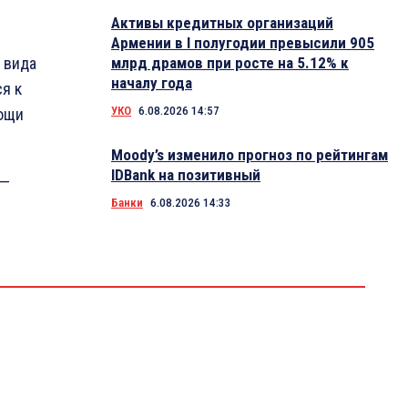
Активы кредитных организаций
Армении в I полугодии превысили 905
 вида
млрд драмов при росте на 5.12% к
началу года
я к
УКО
6.08.2026 14:57
мощи
Moody’s изменило прогноз по рейтингам
IDBank на позитивный
0—
Банки
6.08.2026 14:33