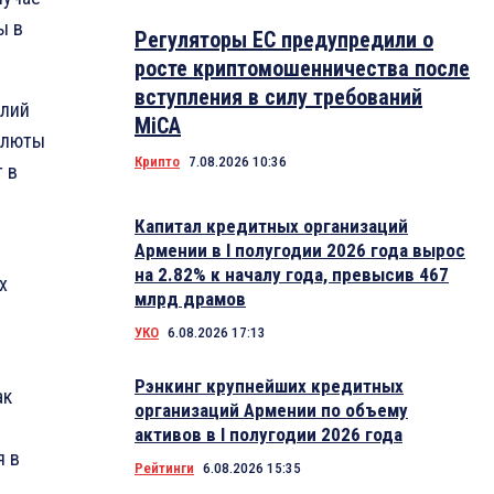
ы в
Регуляторы ЕС предупредили о
росте криптомошенничества после
вступления в силу требований
олий
MiCA
алюты
Крипто
7.08.2026 10:36
 в
Капитал кредитных организаций
Армении в I полугодии 2026 года вырос
на 2.82% к началу года, превысив 467
х
млрд драмов
УКО
6.08.2026 17:13
Рэнкинг крупнейших кредитных
ак
организаций Армении по объему
активов в I полугодии 2026 года
я в
Рейтинги
6.08.2026 15:35