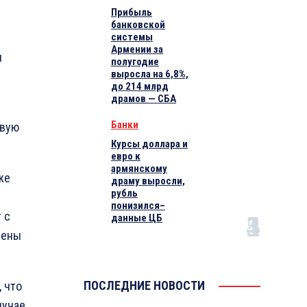
Прибыль
банковской
системы
Армении за
и
полугодие
выросла на 6,8%,
до 214 млрд
драмов — СБА
Банки
овую
Курсы доллара и
евро к
армянскому
же
драму выросли,
рубль
понизился–
 с
данные ЦБ
щены
ПОСЛЕДНИЕ НОВОСТИ
 что
лучае