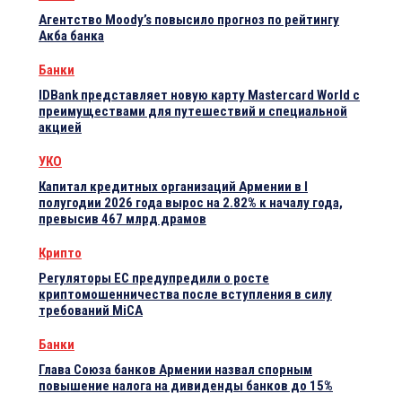
Агентство Moody’s повысило прогноз по рейтингу
Акба банка
Банки
IDBank представляет новую карту Mastercard World с
преимуществами для путешествий и специальной
акцией
УКО
Капитал кредитных организаций Армении в I
полугодии 2026 года вырос на 2.82% к началу года,
превысив 467 млрд драмов
Крипто
Регуляторы ЕС предупредили о росте
криптомошенничества после вступления в силу
требований MiCA
Банки
Глава Союза банков Армении назвал спорным
повышение налога на дивиденды банков до 15%