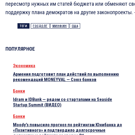
пересмотр нужных им статей бюджета или обменяют с
поддержку плана демократов на другие законопроекты. 
ТЕГИ
ГОСДОЛГ
МИНФИН
США
ПОПУЛЯРНОЕ
Экономика
Армения подготовит план действий по выполнению
рекомендаций MONEYVAL — Союз банков
Банки
Idram и IDBank — рядом со стартапами на Seaside
Startup Summit (ВИДЕО)
Банки
Moody’s повысило прогноз по рейтингам Юнибанка до
«Позитивного» и подтвердило долгосрочные