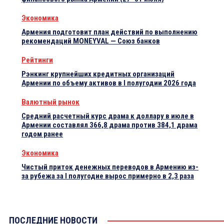
Экономика
Армения подготовит план действий по выполнению
рекомендаций MONEYVAL — Союз банков
Рейтинги
Рэнкинг крупнейших кредитных организаций
Армении по объему активов в I полугодии 2026 года
Валютный рынок
Средний расчетный курс драма к доллару в июле в
Армении составлял 366,8 драма против 384,1 драма
годом ранее
Экономика
Чистый приток денежных переводов в Армению из-
за рубежа за I полугодие вырос примерно в 2,3 раза
ПОСЛЕДНИЕ НОВОСТИ