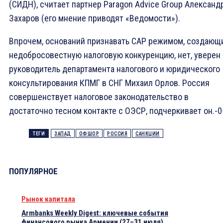
(СИДН), считает партнер Paragon Advice Group Александ
Захаров (его мнение приводят «Ведомости»).
Впрочем, оснований признавать САР режимом, создающ
недобросовестную налоговую конкуренцию, нет, уверен
руководитель департамента налогового и юридического
консультирования КПМГ в СНГ Михаил Орлов. Россия
совершенствует налоговое законодательство в
достаточно тесном контакте с ОЭСР, подчеркивает он.-
ТЕГИ
ЗАПАД
ОФШОР
РОССИЯ
САНКЦИИ
ПОПУЛЯРНОЕ
Рынок капитала
Armbanks Weekly Digest: ключевые события
финансового рынка Армении (27–31 июля)