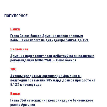
ПОПУЛЯРНОЕ
Банки
Глава Союза банков Армении назвал спорным
повышение налога на дивиденды банков до 15%
Экономика
Армения подготовит план действий по выполнению
рекомендаций MONEYVAL — Союз банков
УКО
Активы кредитных организаций Армении в I
полугодии превысили 905 млрд драмов при росте на
5.12% к началу года
Банки
Глава СБА не исключил консолидацию банковского
рынка Армении