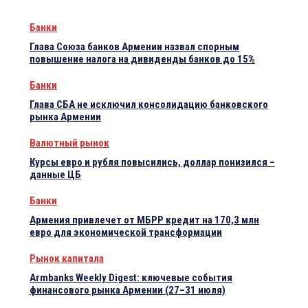
Банки
Глава Союза банков Армении назвал спорным
повышение налога на дивиденды банков до 15%
Банки
Глава СБА не исключил консолидацию банковского
рынка Армении
Валютный рынок
Курсы евро и рубля повысились, доллар понизился –
данные ЦБ
Банки
Армения привлечет от МБРР кредит на 170,3 млн
евро для экономической трансформации
Рынок капитала
Armbanks Weekly Digest: ключевые события
финансового рынка Армении (27–31 июля)