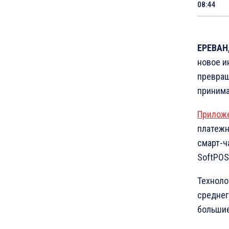
08:44
ЕРЕВАН,
новое и
превращ
принима
Приложе
платежны
смарт-ч
SoftPOS
Техноло
среднег
большие