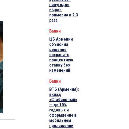
полугодие
вырос
примерно в 2,3
раза
Банки
ЦБ Армении
объяснил
решение
сохранить
процентную
ставку без
изменений
Банки
ВТБ (Армения):
вклад
«Стабильный»
— до 10%
годовых и
оформление в
мобильном
приложении