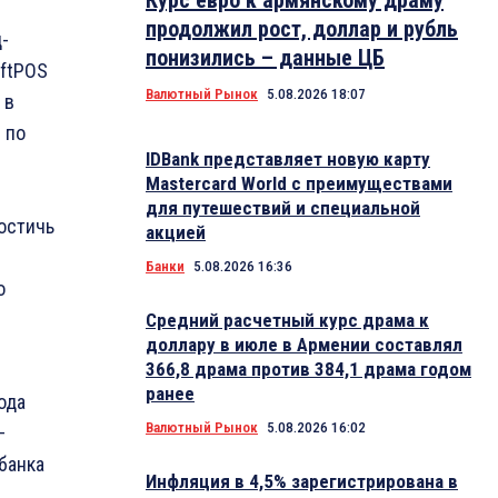
Курс евро к армянскому драму
продолжил рост, доллар и рубль
-
понизились – данные ЦБ
oftPOS
Валютный Рынок
5.08.2026 18:07
 в
 по
IDBank представляет новую карту
Mastercard World с преимуществами
для путешествий и специальной
остичь
акцией
Банки
5.08.2026 16:36
о
Средний расчетный курс драма к
доллару в июле в Армении составлял
366,8 драма против 384,1 драма годом
ранее
ода
Валютный Рынок
5.08.2026 16:02
—
банка
Инфляция в 4,5% зарегистрирована в