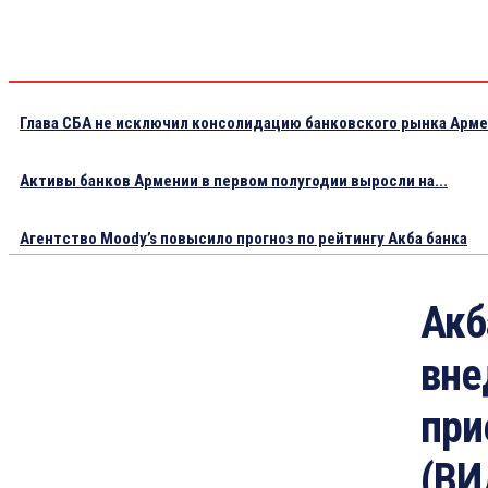
Глава СБА не исключил консолидацию банковского рынка Арм
Активы банков Армении в первом полугодии выросли на...
Агентство Moody’s повысило прогноз по рейтингу Акба банка
Акб
вне
при
(ВИ