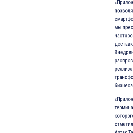
«Прилож
позволя
смартфо
мы прес
частнос
доставк
Внедрен
распрос
реализа
трансфо
бизнеса
«Прилож
термина
которог
отметил
Артак Т