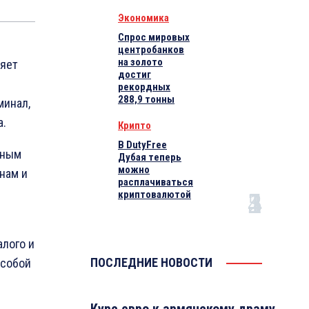
Экономика
Спрос мировых
центробанков
на золото
ляет
достиг
рекордных
288,9 тонны
минал,
а.
Крипто
В DutyFree
тным
Дубая теперь
можно
онам и
расплачиваться
криптовалютой
алого и
ПОСЛЕДНИЕ НОВОСТИ
 собой