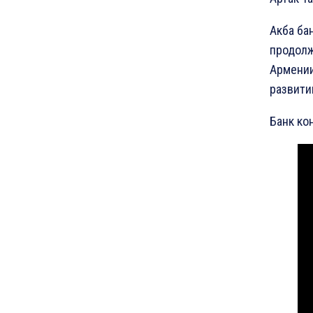
Акба ба
продолж
Армении
развити
Банк ко