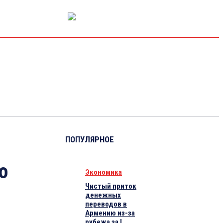
РЫНОК КАПИТАЛА
ЭКОНОМИКА
КРИПТО
ИНТЕРВЬЮ
ПОПУЛЯРНОЕ
о
Экономика
Чистый приток
денежных
переводов в
Армению из-за
рубежа за I