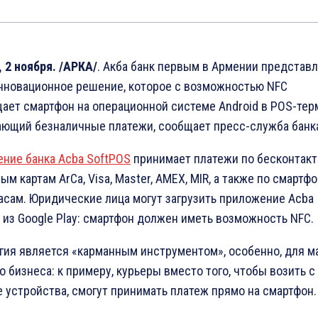
 2 ноября. /АРКА/
. Акба банк первым в Армении представ
нновационное решение, которое с возможностью NFC
ает смартфон на операционной системе Android в POS-тер
ющий безналичные платежи, сообщает пресс-служба банк
ние банка Acba SoftPOS
принимает платежи по бесконтак
м картам ArCa, Visa, Master, AMEX, MIR, а также по смартф
асам. Юридические лица могут загрузить приложение Acba
 из Google Play: смартфон должен иметь возможность NFC.
гия является «карманным инструментом», особенно, для м
о бизнеса: к примеру, курьеры вместо того, чтобы возить с
 устройства, смогут принимать платеж прямо на смартфон.