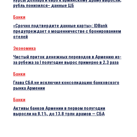
Курсы доллара и евро к армянскому драму выросли,
рубль понизился– данные ЦБ
Банки
«Срочно подтвердите данные карты»: IDBank
предупреждает о мошенничестве с бронированием
отелей
Экономика
Чистый приток денежных переводов в Армению из-
за рубежа за I полугодие вырос примерно в 2,3 раза
Банки
Глава СБА не исключил консолидацию банковского
рынка Армении
Банки
Активы банков Армении в первом полугодии
выросли на 8,1%, до 13,8 трлн драмов — СБА