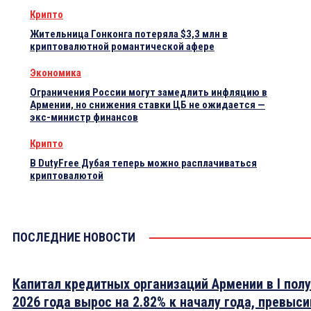
Крипто
Жительница Гонконга потеряла $3,3 млн в
криптовалютной романтической афере
Экономика
Ограничения России могут замедлить инфляцию в
Армении, но снижения ставки ЦБ не ожидается —
экс-министр финансов
Крипто
В DutyFree Дубая теперь можно расплачиваться
криптовалютой
ПОСЛЕДНИЕ НОВОСТИ
Капитал кредитных организаций Армении в I пол
2026 года вырос на 2.82% к началу года, превыси