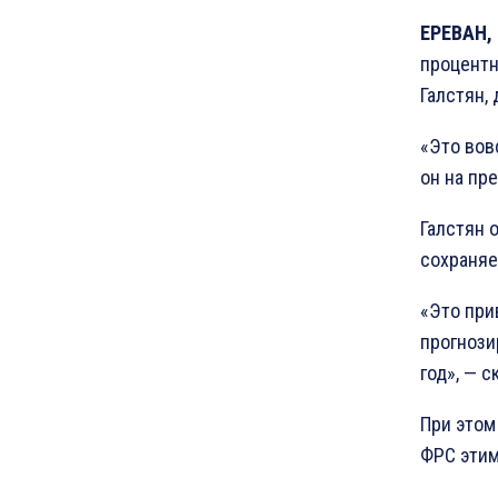
ЕРЕВАН, 
процентн
Галстян, 
«Это вов
он на пр
Галстян 
сохраняе
«Это при
прогнози
год», — с
При этом
ФРС этим