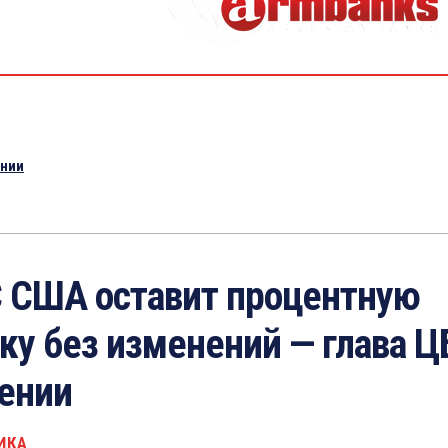
ении
 США оставит процентную
ку без изменений — глава Ц
ении
ИКА