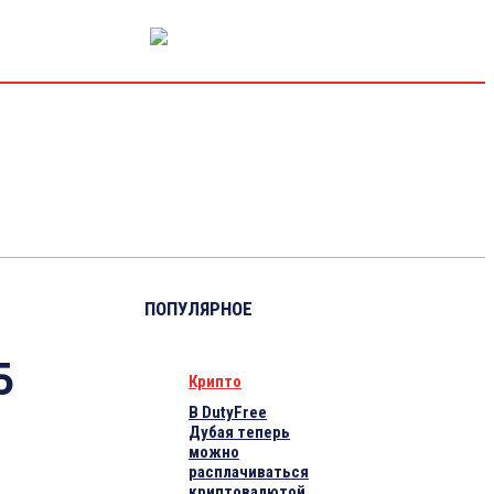
РЫНОК КАПИТАЛА
ЭКОНОМИКА
КРИПТО
ИНТЕРВЬЮ
ПОПУЛЯРНОЕ
Б
Крипто
В DutyFree
Дубая теперь
можно
расплачиваться
криптовалютой