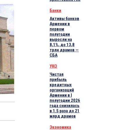
Банки
Активы банков
Армении в
первом
полугодии
выросли на
8,1%, до 13,8
трлн драмов —
СБА
УКО
Чистая
прибыль
кредитных
организаций
Армении в I
полугодии 2026
года снизилась
в 1.5 раза до 21
млрд драмов
Экономика