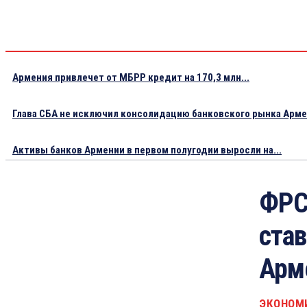
Армения привлечет от МБРР кредит на 170,3 млн...
Глава СБА не исключил консолидацию банковского рынка Арм
Активы банков Армении в первом полугодии выросли на...
ФРС
став
Арм
ЭКОНОМ