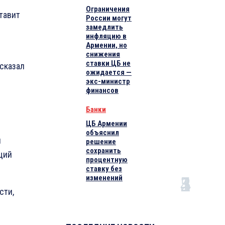
Ограничения
тавит
России могут
замедлить
инфляцию в
Армении, но
снижения
ставки ЦБ не
 сказал
ожидается —
экс-министр
финансов
Банки
ЦБ Армении
объяснил
и
решение
сохранить
щий
процентную
ставку без
изменений
сти,