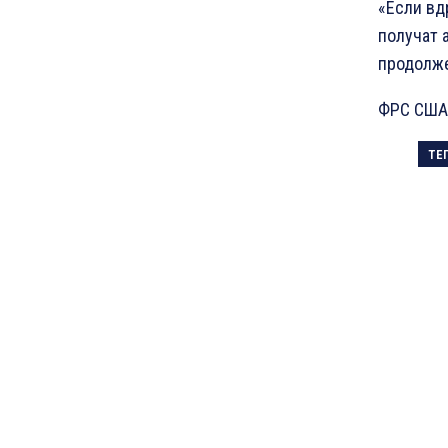
«Если вд
получат 
продолже
ФРС США 
ТЕ