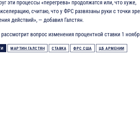
руг эти процессы «перегрева» продолжатся или, что хуже,
акселерацию, считаю, что у ФРС развязаны руки с точки зр
ния действий», — добавил Галстян.
рассмотрит вопрос изменения процентной ставки 1 ноября
ГИ
МАРТИН ГАЛСТЯН
СТАВКА
ФРС США
ЦБ АРМЕНИИ