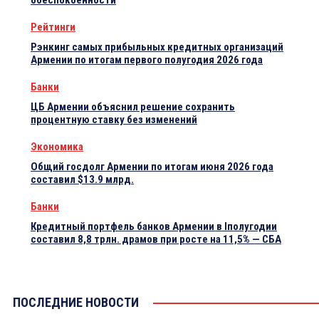
обеспокоенности
Рейтинги
Рэнкинг самых прибыльных кредитных организаций
Армении по итогам первого полугодия 2026 года
Банки
ЦБ Армении объяснил решение сохранить
процентную ставку без изменений
Экономика
Общий госдолг Армении по итогам июня 2026 года
составил $13.9 млрд.
Банки
Кредитный портфель банков Армении в Iполугодии
составил 8,8 трлн. драмов при росте на 11,5% — СБА
ПОСЛЕДНИЕ НОВОСТИ