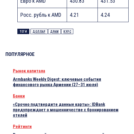
Eвро к AMD
430.83
431.53
Росс. рубль к AMD
4.21
4.24
ТЕГИ
ДОЛЛАР
ДРАМ
КУРС
ПОПУЛЯРНОЕ
Рынок капитала
Armbanks Weekly Digest: ключевые события
финансового рынка Армении (27–31 июля)
Банки
«Срочно подтвердите данные карты»: IDBank
предупреждает о мошенничестве с бронированием
отелей
Рейтинги