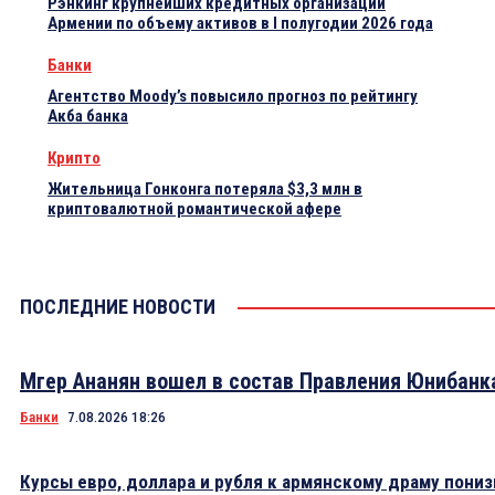
Рэнкинг крупнейших кредитных организаций
Армении по объему активов в I полугодии 2026 года
Банки
Агентство Moody’s повысило прогноз по рейтингу
Акба банка
Крипто
Жительница Гонконга потеряла $3,3 млн в
криптовалютной романтической афере
ПОСЛЕДНИЕ НОВОСТИ
Мгер Ананян вошел в состав Правления Юнибанк
Банки
7.08.2026 18:26
Курсы евро, доллара и рубля к армянскому драму пониз