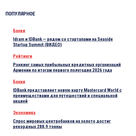
ПОПУЛЯРНОЕ
Банки
Idram и IDBank — рядом со стартапами на Seaside
Startup Summit (ВИДЕО)
Рейтинги
Рэнкинг самых прибыльных кредитных организаций
Армении по итогам первого полугодия 2026 года
Банки
IDBank представляет новую карту Mastercard World с
преимуществами для путешествий и специальной
акцией
Экономика
Спрос мировых центробанков на золото достиг
рекордных 288,9 тонны