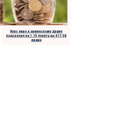
Курс евро к армянскому драму
подскочил на 1.15 пункта до 417.58
драма