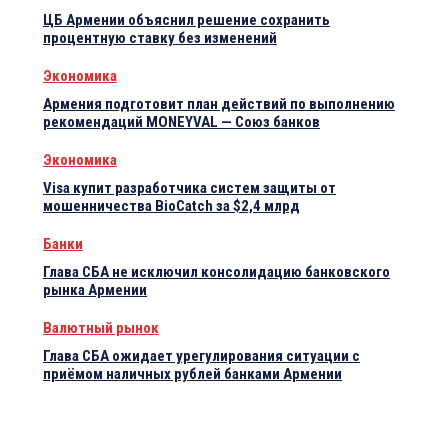
ЦБ Армении объяснил решение сохранить
процентную ставку без изменений
Экономика
Армения подготовит план действий по выполнению
рекомендаций MONEYVAL — Союз банков
Экономика
Visa купит разработчика систем защиты от
мошенничества BioCatch за $2,4 млрд
Банки
Глава СБА не исключил консолидацию банковского
рынка Армении
Валютный рынок
Глава СБА ожидает урегулирования ситуации с
приёмом наличных рублей банками Армении