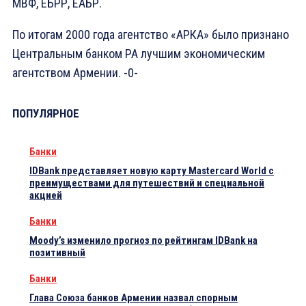
МВФ, ЕБРР, ЕАБР.
По итогам 2000 года агентство «АРКА» было признано
Центральным банком РА лучшим экономическим
агентством Армении. -0-
ПОПУЛЯРНОЕ
Банки
IDBank представляет новую карту Mastercard World с
преимуществами для путешествий и специальной
акцией
Банки
Moody’s изменило прогноз по рейтингам IDBank на
позитивный
Банки
Глава Союза банков Армении назвал спорным