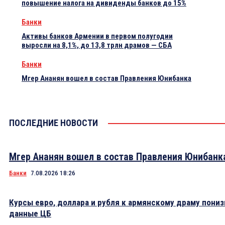
повышение налога на дивиденды банков до 15%
Банки
Активы банков Армении в первом полугодии
выросли на 8,1%, до 13,8 трлн драмов — СБА
Банки
Мгер Ананян вошел в состав Правления Юнибанка
ПОСЛЕДНИЕ НОВОСТИ
Мгер Ананян вошел в состав Правления Юнибанк
Банки
7.08.2026 18:26
Курсы евро, доллара и рубля к армянскому драму пониз
данные ЦБ