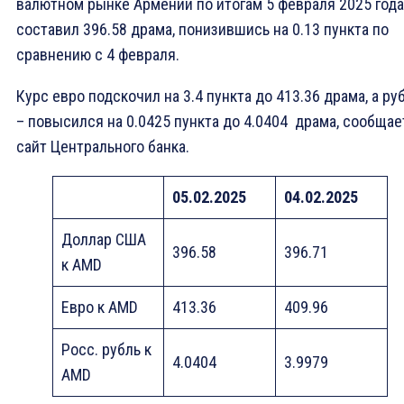
валютном рынке Армении по итогам 5 февраля 2025 года
составил 396.58 драма, понизившись на 0.13 пункта по
сравнению с 4 февраля.
Курс евро подскочил на 3.4 пункта до 413.36 драма, а ру
– повысился на 0.0425 пункта до 4.0404 драма, сообщае
сайт Центрального банка.
0
5
.0
2
.2025
04
.0
2
.2025
Доллар США
396.58
396.71
к AMD
Eвро к AMD
413.36
409.96
Росс. рубль к
4.0404
3.9979
AMD