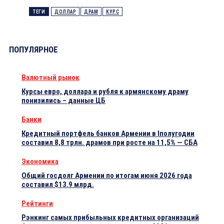
ТЕГИ
ДОЛЛАР
ДРАМ
КУРС
ПОПУЛЯРНОЕ
Валютный рынок
Курсы евро, доллара и рубля к армянскому драму
понизились – данные ЦБ
Банки
Кредитный портфель банков Армении в Iполугодии
составил 8,8 трлн. драмов при росте на 11,5% — СБА
Экономика
Общий госдолг Армении по итогам июня 2026 года
составил $13.9 млрд.
Рейтинги
Рэнкинг самых прибыльных кредитных организаций