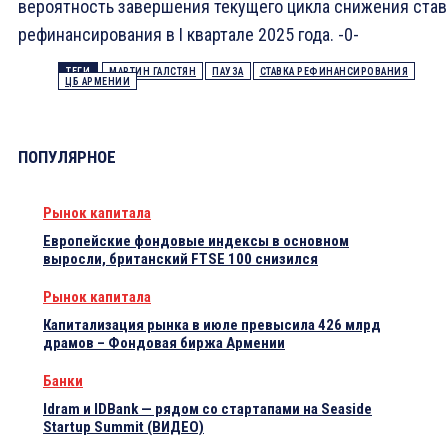
вероятность завершения текущего цикла снижения став
рефинансирования в I квартале 2025 года. -0-
ТЕГИ
МАРТИН ГАЛСТЯН
ПАУЗА
СТАВКА РЕФИНАНСИРОВАНИЯ
ЦБ АРМЕНИИ
ПОПУЛЯРНОЕ
Рынок капитала
Европейские фондовые индексы в основном
выросли, британский FTSE 100 снизился
Рынок капитала
Капитализация рынка в июле превысила 426 млрд
драмов – Фондовая биржа Армении
Банки
Idram и IDBank — рядом со стартапами на Seaside
Startup Summit (ВИДЕО)