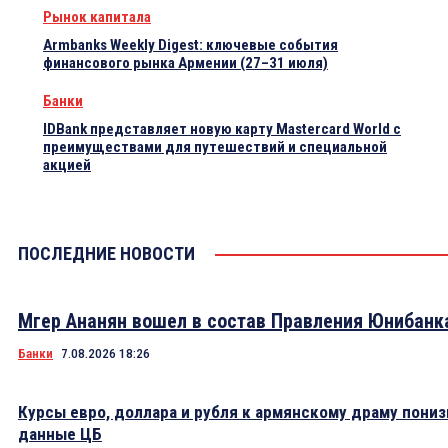
Рынок капитала
Armbanks Weekly Digest: ключевые события
финансового рынка Армении (27–31 июля)
Банки
IDBank представляет новую карту Mastercard World с
преимуществами для путешествий и специальной
акцией
ПОСЛЕДНИЕ НОВОСТИ
Мгер Ананян вошел в состав Правления Юнибанк
Банки
7.08.2026 18:26
Курсы евро, доллара и рубля к армянскому драму пониз
данные ЦБ