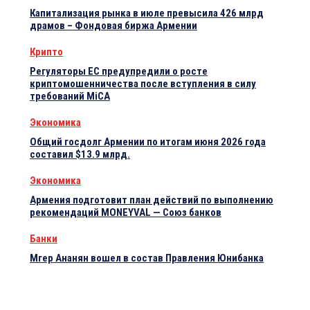
Капитализация рынка в июле превысила 426 млрд
драмов – Фондовая биржа Армении
Крипто
Регуляторы ЕС предупредили о росте
криптомошенничества после вступления в силу
требований MiCA
Экономика
Общий госдолг Армении по итогам июня 2026 года
составил $13.9 млрд.
Экономика
Армения подготовит план действий по выполнению
рекомендаций MONEYVAL — Союз банков
Банки
Мгер Ананян вошел в состав Правления Юнибанка