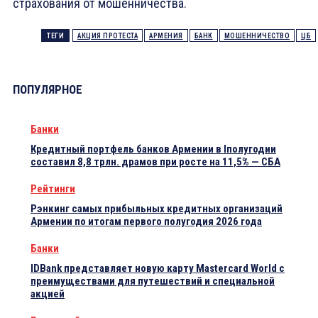
страхования от мошенничества.
ТЕГИ
АКЦИЯ ПРОТЕСТА
АРМЕНИЯ
БАНК
МОШЕННИЧЕСТВО
ЦБ
ПОПУЛЯРНОЕ
Банки
Кредитный портфель банков Армении в Iполугодии
составил 8,8 трлн. драмов при росте на 11,5% — СБА
Рейтинги
Рэнкинг самых прибыльных кредитных организаций
Армении по итогам первого полугодия 2026 года
Банки
IDBank представляет новую карту Mastercard World с
преимуществами для путешествий и специальной
акцией