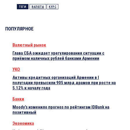
ТЕГИ
ВАЛЮТЫ
КУРС
ПОПУЛЯРНОЕ
Валютный рынок
Глава СБА ожидает урегулирования ситуации с
приёмом наличных рублей банками Армении
УКО
Активы кредитных организаций Армении в I
полугодии превысили 905 млрд драмов при росте на
5.12% к началу года
Банки
Moody’s изменило прогноз по рейтингам IDBank на
позитивный
Экономика