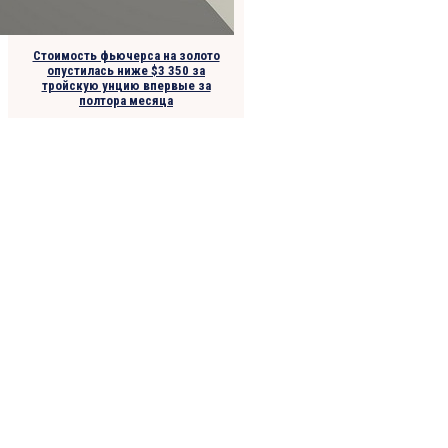
Стоимость фьючерса на золото
опустилась ниже $3 350 за
тройскую унцию впервые за
полтора месяца