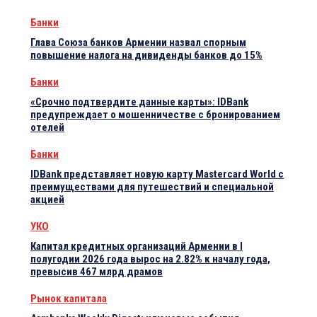
Банки
Глава Союза банков Армении назвал спорным
повышение налога на дивиденды банков до 15%
Банки
«Срочно подтвердите данные карты»: IDBank
предупреждает о мошенничестве с бронированием
отелей
Банки
IDBank представляет новую карту Mastercard World с
преимуществами для путешествий и специальной
акцией
УКО
Капитал кредитных организаций Армении в I
полугодии 2026 года вырос на 2.82% к началу года,
превысив 467 млрд драмов
Рынок капитала