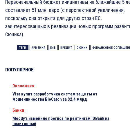
Первоначальный бюджет инициативы на ближайшие 5 л
составляет 51 млн. евро (с перспективой увеличения,
поскольку она открыта для других стран ЕС,
заинтересованных в реализации новых программ развит
Сюника).
ТЕГИ
АРМЕНИЯ
ЕИБ
КРЕДИТ
СЮНИК
ФИНАНСОВОЕ СОГЛАШЕН
ПОПУЛЯРНОЕ
Экономика
Visa купит разработчика систем защиты от
мошенничества BioCatch за $2,4 млрд
Банки
Moody’s изменило прогноз по рейтингам IDBank на
позитивный