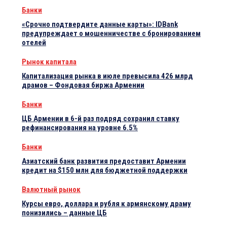
Банки
«Срочно подтвердите данные карты»: IDBank
предупреждает о мошенничестве с бронированием
отелей
Рынок капитала
Капитализация рынка в июле превысила 426 млрд
драмов – Фондовая биржа Армении
Банки
ЦБ Армении в 6-й раз подряд сохранил ставку
рефинансирования на уровне 6.5%
Банки
Азиатский банк развития предоставит Армении
кредит на $150 млн для бюджетной поддержки
Валютный рынок
Курсы евро, доллара и рубля к армянскому драму
понизились – данные ЦБ