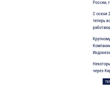
России, 
С осени 
теперь в
работающ
Крупному
Компании
Индонез
Некоторы
через Ки
ТЕ