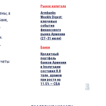
Рынок капитала
ены, а
Armbanks
Weekly Digest:
анк,
ключевые
события
.
финансового
рынка Армении
и.
(27–31 июля)
,
Банки
Кредитный
портфель
счеты
банков Армении
в Iполугодии
составил 8,8
трлн. драмов
при росте на
11,5% — СБА