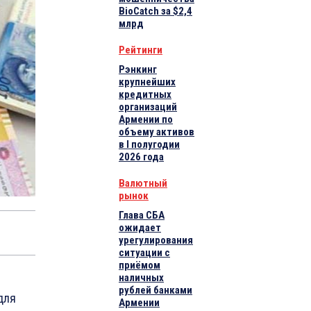
BioCatch за $2,4
млрд
Рейтинги
Рэнкинг
крупнейших
кредитных
организаций
Армении по
объему активов
в I полугодии
2026 года
Валютный
рынок
Глава СБА
ожидает
урегулирования
ситуации с
приёмом
наличных
рублей банками
для
Армении