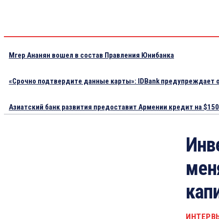
Мгер Ананян вошел в состав Правления Юнибанка
«Срочно подтвердите данные карты»: IDBank предупреждает о
Азиатский банк развития предоставит Армении кредит на $150.
Инв
мен
кап
ИНТЕРВ