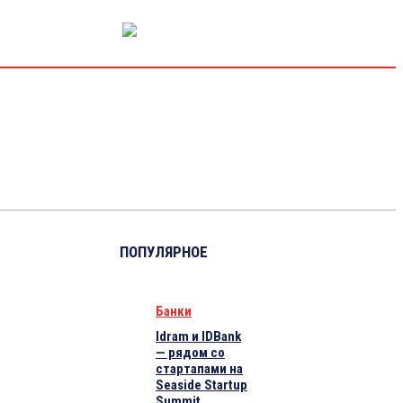
РЫНОК КАПИТАЛА
ЭКОНОМИКА
КРИПТО
ИНТЕРВЬЮ
ПОПУЛЯРНОЕ
Банки
Idram и IDBank
— рядом со
стартапами на
Seaside Startup
Summit