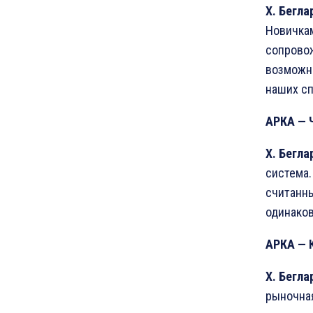
Х
.
Бегла
Новичкам
сопрово
возможно
наших сп
АРКА
—
Х
.
Бегла
система.
считанны
одинаков
АРКА
—
Х
.
Бегла
рыночная