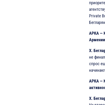
приорите
агентств
Private 
Бегларян
АРКА
—
Армении
Х
.
Бегла
не финал
спрос ещ
начинают
АРКА
—
активнос
Х
.
Бегла
На второ