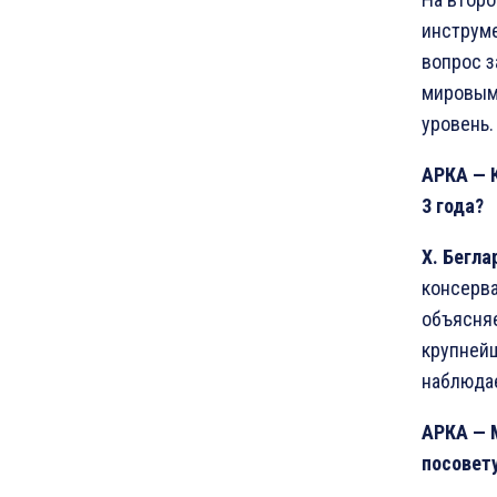
инструме
вопрос з
мировым
уровень.
АРКА
—
3
года
?
Х
.
Бегла
консерва
объясняе
крупнейш
наблюда
АРКА
—
посовет