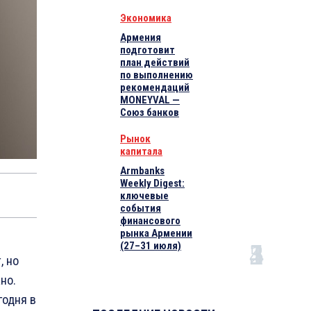
Экономика
Армения
подготовит
план действий
по выполнению
рекомендаций
MONEYVAL —
Союз банков
Рынок
капитала
Armbanks
Weekly Digest:
ключевые
события
финансового
рынка Армении
(27–31 июля)
, но
но.
годня в