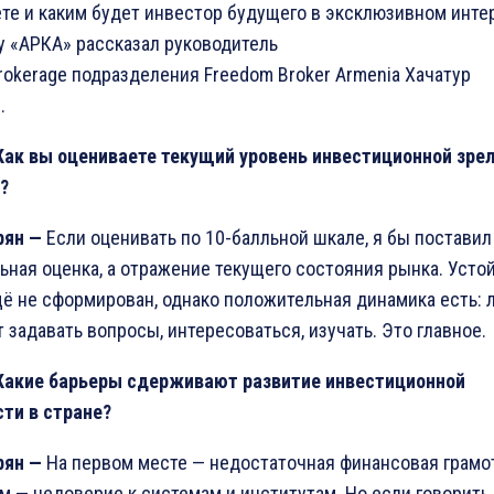
те и каким будет инвестор будущего в эксклюзивном инте
у «АРКА» рассказал руководитель
Brokerage подразделения Freedom Broker Armenia Хачатур
.
Как вы оцениваете текущий уровень инвестиционной зрел
?
рян
—
Если оценивать по 10-балльной шкале, я бы поставил 
ьная оценка, а отражение текущего состояния рынка. Уст
ё не сформирован, однако положительная динамика есть: 
 задавать вопросы, интересоваться, изучать. Это главное.
Какие барьеры сдерживают развитие инвестиционной
ти в стране
?
рян
—
На первом месте — недостаточная финансовая грамо
м — недоверие к системам и институтам. Но если говорить