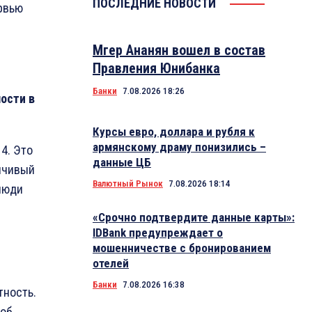
ПОСЛЕДНИЕ НОВОСТИ
рвью
Мгер Ананян вошел в состав
Правления Юнибанка
Банки
7.08.2026 18:26
ости в
Курсы евро, доллара и рубля к
армянскому драму понизились –
4. Это
данные ЦБ
ойчивый
Валютный Рынок
7.08.2026 18:14
люди
«Срочно подтвердите данные карты»:
IDBank предупреждает о
мошенничестве с бронированием
отелей
Банки
7.08.2026 16:38
тность.
 об