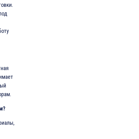
товки.
под
боту
тная
нимает
рый
орам.
м
?
риалы,