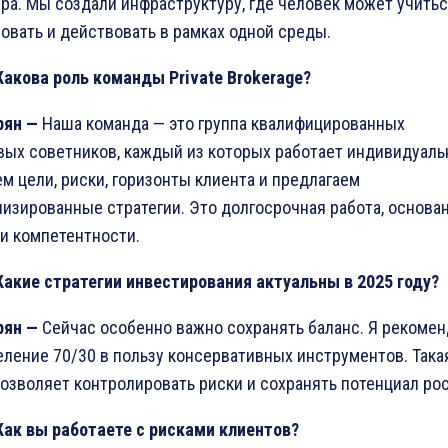
а. Мы создали инфраструктуру, где человек может учитьс
овать и действовать в рамках одной среды.
Какова роль команды
Private
Brokerage
?
рян
—
Наша команда — это группа квалифицированных
ых советников, каждый из которых работает индивидуаль
м цели, риски, горизонты клиента и предлагаем
изированные стратегии. Это долгосрочная работа, основан
и компетентности.
Какие стратегии инвестирования актуальны в
2025
году
?
рян
—
Сейчас особенно важно сохранять баланс. Я рекоме
ление 70/30 в пользу консервативных инструментов. Така
озволяет контролировать риски и сохранять потенциал рос
Как вы работаете с рисками клиентов
?