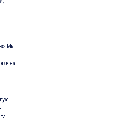
я,
но. Мы
ная на
ндую
я
та.