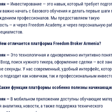
рян
—
Инвестирование — это навык, который требует подго
 важно начать с базового обучения и делать первые шаги 
ждением профессионалов. Мы предоставляем такую
сть — и через Freedom Academy, и через персональную ра
ециалистов.
Чем отличается платформа
Freedom Broker Armenia?
рян
—
Это технологичная и одновременно интуитивно поня
 Вход, поиск нужного тикера, оформление сделки — всё за
е секунды. У нас современный, удобный интерфейс, кото
о подходит как новичкам, так и профессиональным инвест
Какие функции платформы особенно полезны начинающи
рян
—
В мобильном приложении доступны обучающие мате
 аналитика, новости, а также поддержка технического