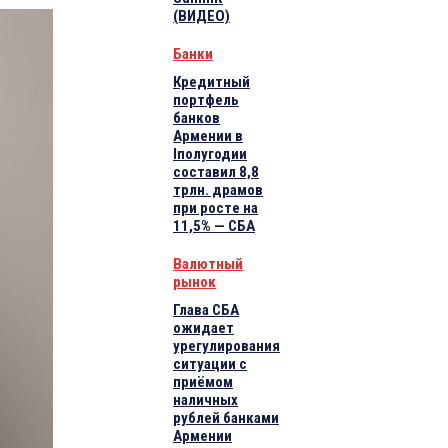
(ВИДЕО)
Банки
Кредитный
портфель
банков
Армении в
Iполугодии
составил 8,8
трлн. драмов
при росте на
11,5% — СБА
Валютный
рынок
Глава СБА
ожидает
урегулирования
ситуации с
приёмом
наличных
рублей банками
Армении