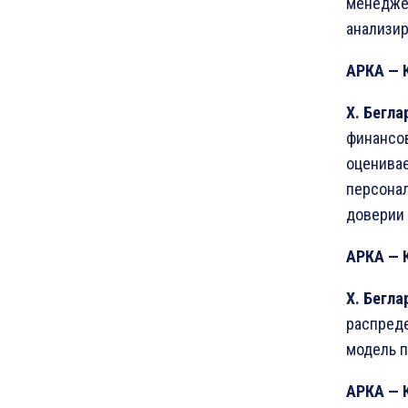
менеджер
анализир
АРКА
—
Х
.
Бегла
финансов
оценивае
персонал
доверии 
АРКА
—
Х
.
Бегла
распреде
модель п
АРКА
—