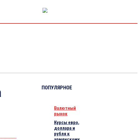
РЫНОК КАПИТАЛА
ЭКОНОМИКА
КРИПТО
ИНТЕРВЬЮ
ПОПУЛЯРНОЕ
а
Валютный
рынок
Курсы евро,
доллара и
рубля к
армянскому