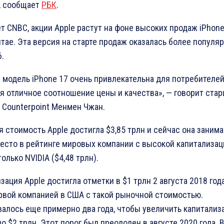
, сообщает
РБК
.
т CNBC, акции Apple растут на фоне высоких продаж iPhone
тае. Эта версия на старте продаж оказалась более популяр
6.
 модель iPhone 17 очень привлекательна для потребителей
я отличное соотношение цены и качества», — говорит ста
 Counterpoint Менмен Чжан.
 стоимость Apple достигла $3,85 трлн и сейчас она занима
есто в рейтинге мировых компании с высокой капитализаци
только NVIDIA ($4,48 трлн).
зация Apple достигла отметки в $1 трлн 2 августа 2018 года
рвой компанией в США с такой рыночной стоимостью.
алось еще примерно два года, чтобы увеличить капитализ
до $2 трлн. Этот порог был преодолен в августе 2020 года.