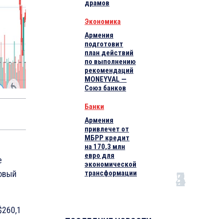
драмов
Экономика
Армения
подготовит
план действий
по выполнению
рекомендаций
MONEYVAL —
Союз банков
Банки
Армения
привлечет от
МБРР кредит
на 170,3 млн
евро для
e
экономической
новый
трансформации
$260,1