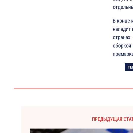
отдельны
В конце 
наладит 
странах:
сборкой 
премарке
ТЕ
ПРЕДЫДУЩАЯ СТА