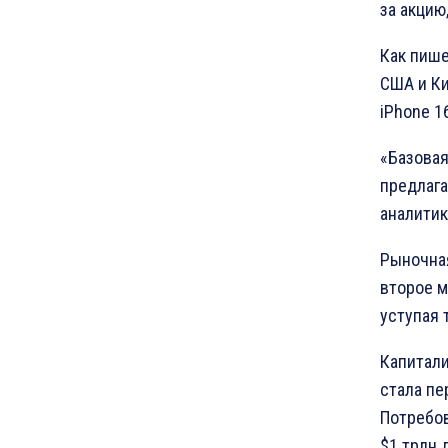
за акцию
Как пише
США и Ки
iPhone 1
«Базовая
предлага
аналитик
Рыночная
второе м
уступая 
Капитали
стала пе
Потребов
$1 трлн 