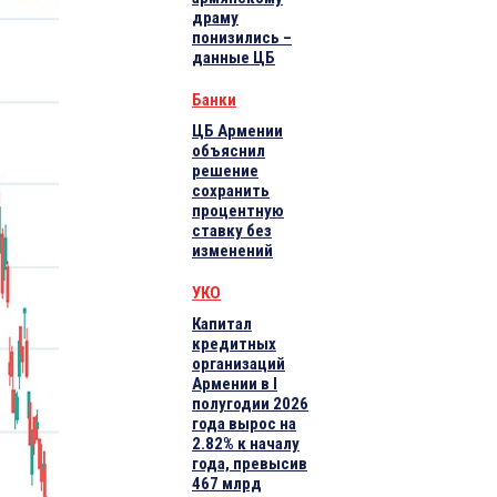
драму
понизились –
данные ЦБ
Банки
ЦБ Армении
объяснил
решение
сохранить
процентную
ставку без
изменений
УКО
Капитал
кредитных
организаций
Армении в I
полугодии 2026
года вырос на
2.82% к началу
года, превысив
467 млрд