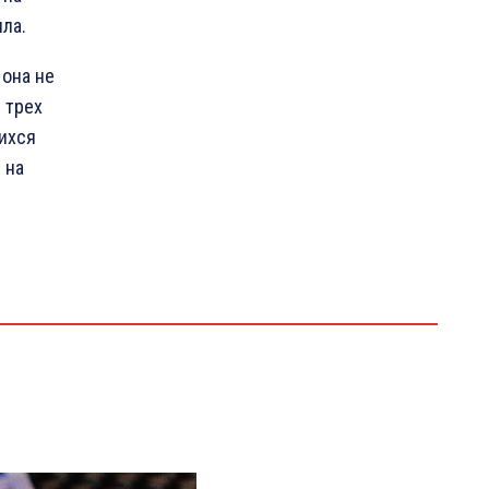
ла.
 она не
 трех
щихся
 на