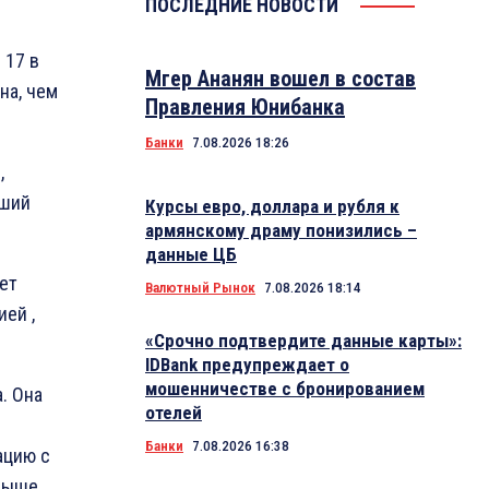
ПОСЛЕДНИЕ НОВОСТИ
 17 в
Мгер Ананян вошел в состав
на, чем
Правления Юнибанка
Банки
7.08.2026 18:26
,
рший
Курсы евро, доллара и рубля к
армянскому драму понизились –
данные ЦБ
ет
Валютный Рынок
7.08.2026 18:14
ей ,
«Срочно подтвердите данные карты»:
IDBank предупреждает о
мошенничестве с бронированием
. Она
отелей
Банки
7.08.2026 16:38
ацию с
 Выше