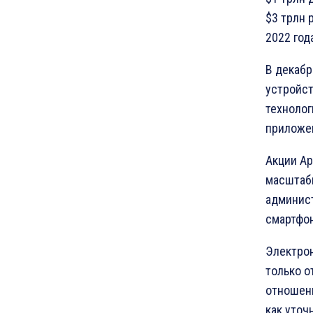
$3 трлн 
2022 год
В декабр
устройст
технолог
приложе
Акции Ap
масштабн
админис
смартфон
Электрон
только о
отношени
как уточ