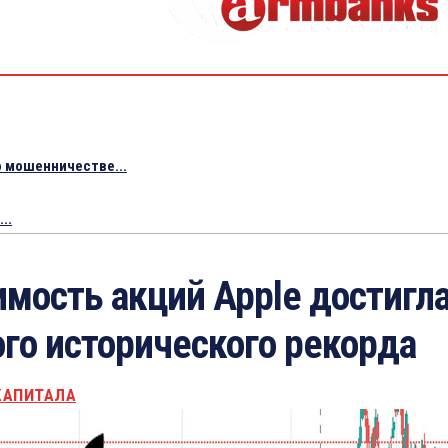
 мошенничестве...
..
имость акций Apple достигл
ого исторического рекорда
КАПИТАЛА