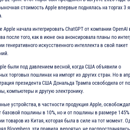
рыночная стоимость Apple впервые поднялась на торгах 3 
а.
е Apple начала интегрировать ChatGPT от компании OpenAI 
ва после того, как в июне она анонсировала планы по инте
ии генеративного искусственного интеллекта в свой пакет
ний.
ple были под давлением весной, когда США объявили о
ых торговых пошлинах на импорт из других стран. Но в ап
трация президента США Дональда Трампа освободила от п
ы, компьютеры и другую электронику.
ные устройства, в частности продукция Apple, освобожда
т базовой пошлины в 10%, но и от пошлины в размере 145%
и товаров из Китая, которая была в силе на тот момент. О
нял Bloomberg, эти правила, вероятно, не распространялись