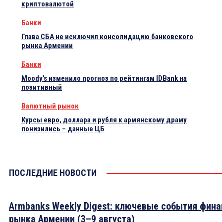
криптовалютой
Банки
Глава СБА не исключил консолидацию банковского
рынка Армении
Банки
Moody’s изменило прогноз по рейтингам IDBank на
позитивный
Валютный рынок
Курсы евро, доллара и рубля к армянскому драму
понизились – данные ЦБ
ПОСЛЕДНИЕ НОВОСТИ
Armbanks Weekly Digest: ключевые события фина
рынка Армении (3–9 августа)