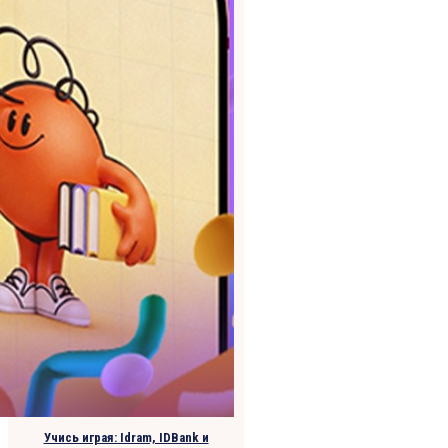
Учись играя: Idram, IDBank и