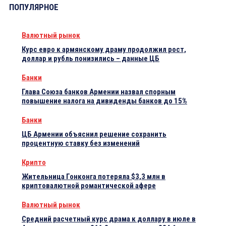
ПОПУЛЯРНОЕ
Валютный рынок
Курс евро к армянскому драму продолжил рост,
доллар и рубль понизились – данные ЦБ
Банки
Глава Союза банков Армении назвал спорным
повышение налога на дивиденды банков до 15%
Банки
ЦБ Армении объяснил решение сохранить
процентную ставку без изменений
Крипто
Жительница Гонконга потеряла $3,3 млн в
криптовалютной романтической афере
Валютный рынок
Средний расчетный курс драма к доллару в июле в