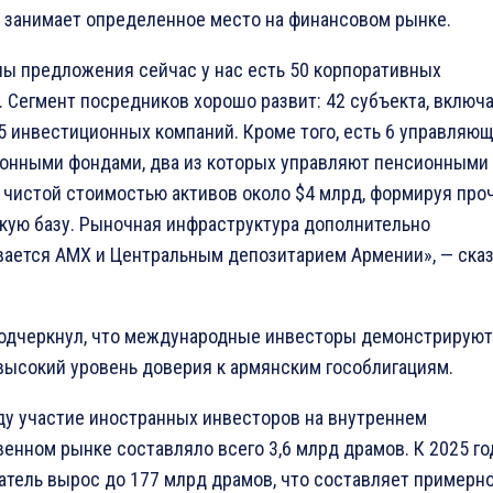
е занимает определенное место на финансовом рынке.
ны предложения сейчас у нас есть 50 корпоративных
. Сегмент посредников хорошо развит: 42 субъекта, включа
25 инвестиционных компаний. Кроме того, есть 6 управляю
онными фондами, два из которых управляют пенсионными
 чистой стоимостью активов около $4 млрд, формируя про
кую базу. Рыночная инфраструктура дополнительно
ается AMX и Центральным депозитарием Армении», — ска
подчеркнул, что международные инвесторы демонстрируют
высокий уровень доверия к армянским гособлигациям.
оду участие иностранных инвесторов на внутреннем
венном рынке составляло всего 3,6 млрд драмов. К 2025 го
затель вырос до 177 млрд драмов, что составляет примерн