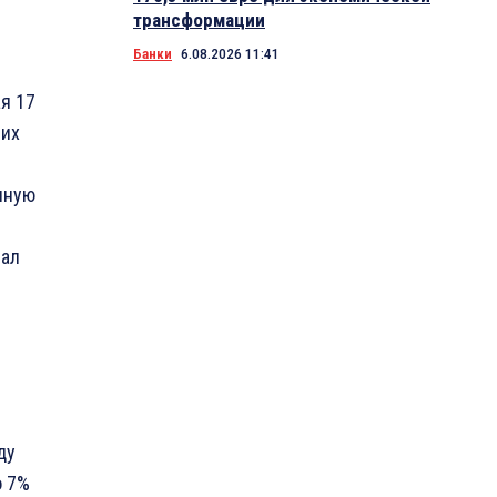
трансформации
Банки
6.08.2026 11:41
я 17
щих
чную
зал
ду
о 7%