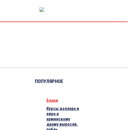
РЫНОК КАПИТАЛА
ЭКОНОМИКА
КРИПТО
ИНТЕРВЬЮ
ПОПУЛЯРНОЕ
Банки
Курсы доллара и
евро к
армянскому
драму выросли,
рубль