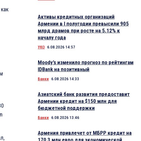
 как
Активы кредитных организаций
Армении в I полугодии превысили 905
млрд драмов при росте на 5.12% к
началу года
УКО
6.08.2026 14:57
Moody’s изменило прогноз по рейтингам
IDBank на позитивный
ым
Банки
6.08.2026 14:33
Азиатский банк развития предоставит
Армении кредит на $150 млн для
80
бюджетной поддержки
m
Банки
6.08.2026 13:46
Армения привлечет от МБРР кредит на
л,
170,3 млн евро для экономической