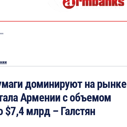
..
ении
умаги доминируют на рынке
тала Армении с объемом
о $7,4 млрд – Галстян