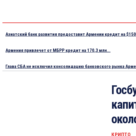
Азиатский банк развития предоставит Армении кредит на $150.
Армения привлечет от МБРР кредит на 170,3 млн...
Глава СБА не исключил консолидацию банковского рынка Арм
Госб
капи
окол
КРИПТО