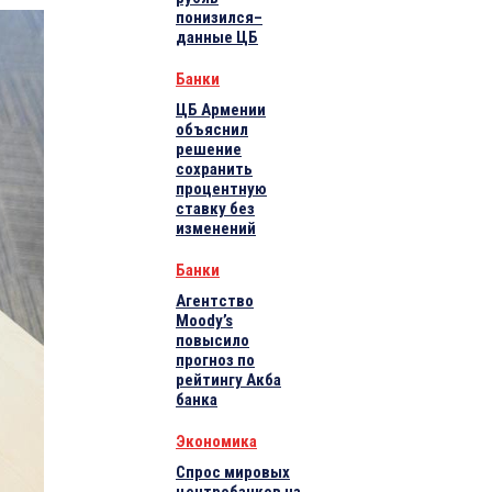
понизился–
данные ЦБ
Банки
ЦБ Армении
объяснил
решение
сохранить
процентную
ставку без
изменений
Банки
Агентство
Moody’s
повысило
прогноз по
рейтингу Акба
банка
Экономика
Спрос мировых