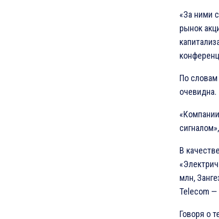
«За ними с
рынок акц
капитализ
конференц
По словам
очевидна.
«Компании
сигналом»,
В качеств
«Электриче
млн, Занг
Telecom — 
Говоря о 