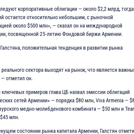
ледуют корпоративные облигации — около $2,2 млрд, тогда
ий остается относительно небольшим, с рыночной
ацией около $500 млн», — сказал он на международной
ии, посвященной 25-летию Фондовой биржи Армении.
 Галстяна, положительная тенденция в развитии рынка
 реального сектора выходят на рынок, что является важн
 — отметил он.
е ключевых примеров глава ЦБ назвал эмиссии облигаций
ских сетей Армении» — порядка $80 млн, Viva Armenia — $
езурского медно-молибденового комбината — $50 млн и Tea
$45 млн.
текущем состоянии рынка капитала Армении, Галстян отмети