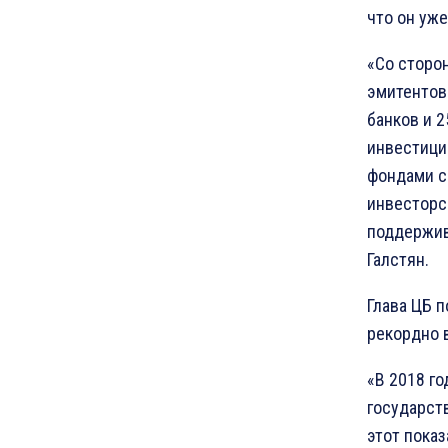
что он уж
«Со сторо
эмитентов
банков и 
инвестици
фондами с
инвесторс
поддержив
Галстян.
Глава ЦБ 
рекордно 
«В 2018 г
государст
этот пока