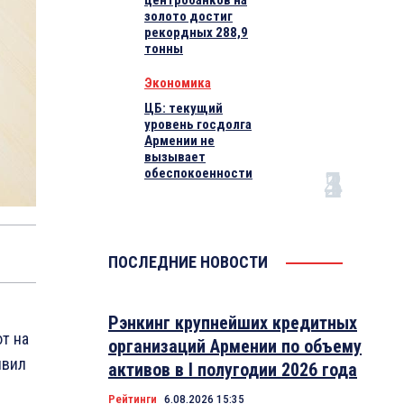
центробанков на
золото достиг
рекордных 288,9
тонны
Экономика
ЦБ: текущий
уровень госдолга
Армении не
вызывает
обеспокоенности
ПОСЛЕДНИЕ НОВОСТИ
Рэнкинг крупнейших кредитных
т на
организаций Армении по объему
явил
активов в I полугодии 2026 года
Рейтинги
6.08.2026 15:35