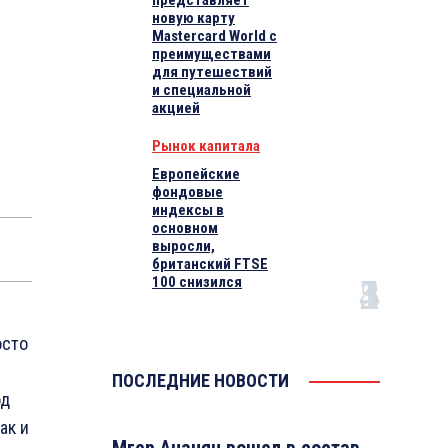
представляет
новую карту
Mastercard World с
преимуществами
для путешествий
и специальной
акцией
Рынок капитала
Европейские
фондовые
индексы в
основном
выросли,
британский FTSE
100 снизился
осто
ПОСЛЕДНИЕ НОВОСТИ
од
ак и