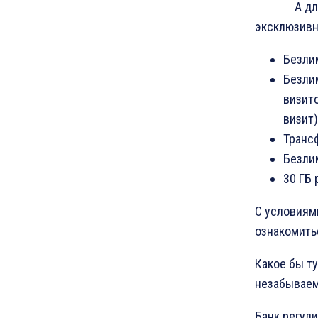
А для держ
эксклюзивн
Безли
Безли
визито
визит)
Трансф
Безлим
30 ГБ
С условиям
ознакомить
Какое бы т
незабываем
Банк регул