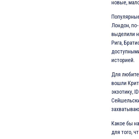
новые, мал
Популярные 
Лондон, по
выделили н
Рига, Брат
доступными
историей.
Для любите
вошли Крит,
экзотику, I
Сейшельски
захватыва
Какое бы н
для того, ч