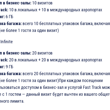
п в бизнес-залы:
10 визитов
rack
:
10 в локальных + 10 в международных аэропортах
нг:
6 ГБ
вка багажа:
всего 10 бесплатных упаковок багажа, включая
(не более 1 гостя за один визит)
inite
п в бизнес-залы:
20 визитов
rack
:
20 в локальных + 20 в международных аэропортах
нг:
9 ГБ
вка багажа:
всего 20 бесплатных упаковок багажа, включая
(не более 1 гостя за один визит)При каждом посещении
ьзоваться доступом в бизнес-зал и услугой Fast Track мо
 с 1 гостем — данный визит будет вычтен из вашего общег
пного лимита.