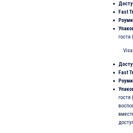
Досту
Fast
T
Роуми
Упако
гостя 
Visa Inf
Досту
Fast
T
Роуми
Упако
гостя 
воспол
вместе
досту