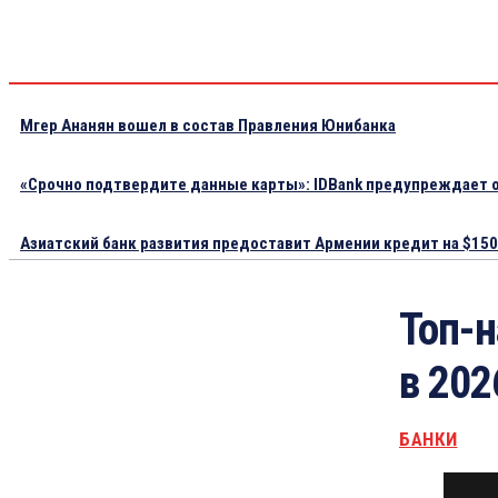
Мгер Ананян вошел в состав Правления Юнибанка
«Срочно подтвердите данные карты»: IDBank предупреждает о
Азиатский банк развития предоставит Армении кредит на $150.
Топ-
в 202
БАНКИ