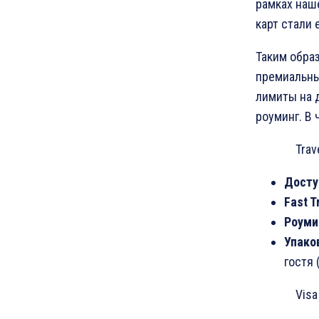
рамках наш
карт стали
Таким обра
премиальных
лимиты на д
роуминг. В 
Travel 
Досту
Fast
T
Роуми
Упако
гостя 
Visa Si