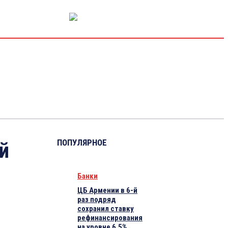
РЫНОК КАПИТАЛА
ЭКОНОМИКА
КРИПТО
ИНТЕРВЬЮ
ПОПУЛЯРНОЕ
й
Банки
ЦБ Армении в 6-й
раз подряд
сохранил ставку
рефинансирования
на уровне 6.5%