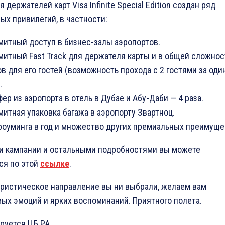
ателей карт Visa Infinite Special Edition создан ряд
ых привилегий, в частности:
митный доступ в бизнес-залы аэропортов.
митный Fast Track для держателя карты и в общей сложнос
в для его гостей (возможность прохода с 2 гостями за оди
.
ер из аэропорта в отель в Дубае и Абу-Даби — 4 раза.
итная упаковка багажа в аэропорту Звартноц.
 роуминга в год и множество других премиальных преимуще
и кампании и остальными подробностями вы можете
ся по этой
ссылке
.
уристическое направление вы ни выбрали, желаем вам
ых эмоций и ярких воспоминаний. Приятного полета.
ируется ЦБ РА.