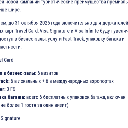
ей новой кампании туристические преимущества премиал
 еще шире.
зом, до 31 октября 2026 года включительно для держателе
 карт Travel Card, Visa Signature и Visa Infinite будут увел
оступ в бизнес-залы, услуги Fast Track, упаковку багажа и
частности:
Card
п в бизнес-залы:
6 визитов
rack
:
6 в локальных + 6 в международных аэропортах
нг:
3 ГБ
вка багажа:
всего 6 бесплатных упаковок багажа, включая
(не более 1 гостя за один визит)
gnature