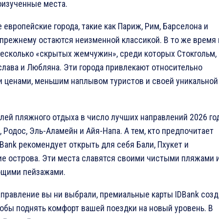
оизученные места.
европейские города, такие как Париж, Рим, Барселона и
-прежнему остаются неизменной классикой. В то же время
есколько «скрытых жемчужин», среди которых Стокгольм,
ислава и Любляна. Эти города привлекают относительно
 ценами, меньшим наплывом туристов и своей уникальной
лей пляжного отдыха в число лучших направлений 2026 го
 Родос, Эль-Аламейн и Айя-Напа. А тем, кто предпочитает
DBank рекомендует открыть для себя Бали, Пхукет и
е острова. Эти места славятся своими чистыми пляжами 
ющими пейзажами.
аправление вы ни выбрали, премиальные карты IDBank соз
тобы поднять комфорт вашей поездки на новый уровень. В