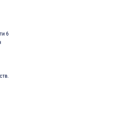
ти 6
н
ств.