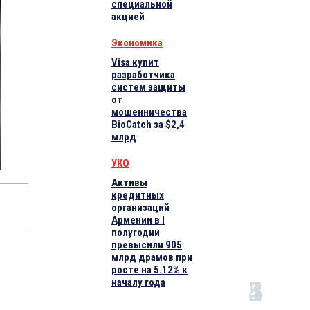
специальной
акцией
Экономика
Visa купит
разработчика
систем защиты
от
мошенничества
BioCatch за $2,4
млрд
УКО
Активы
кредитных
организаций
Армении в I
полугодии
превысили 905
млрд драмов при
росте на 5.12% к
началу года