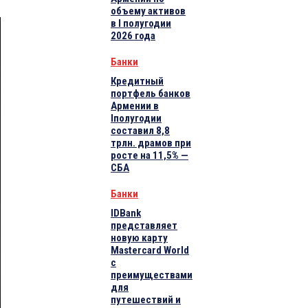
объему активов
в I полугодии
2026 года
Банки
Кредитный
портфель банков
Армении в
Iполугодии
составил 8,8
трлн. драмов при
росте на 11,5% —
СБА
Банки
IDBank
представляет
новую карту
Mastercard World
с
преимуществами
для
путешествий и