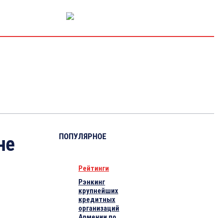
РЫНОК КАПИТАЛА
ЭКОНОМИКА
КРИПТО
ИНТЕРВЬЮ
ПОПУЛЯРНОЕ
не
Рейтинги
Рэнкинг
крупнейших
кредитных
организаций
Армении по