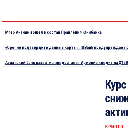
Мгер Ананян вошел в состав Правления Юнибанка
«Срочно подтвердите данные карты»: IDBank предупреждает о
Азиатский банк развития предоставит Армении кредит на $150.
Курс
сниж
акти
КРИПТО