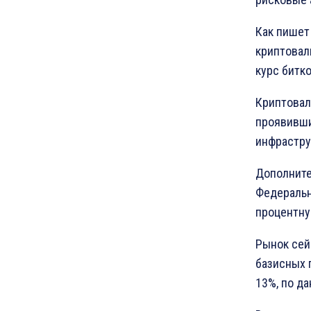
Как пише
криптовал
курс битко
Криптовал
проявивши
инфрастру
Дополните
Федеральн
процентну
Рынок сей
базисных п
13%, по д