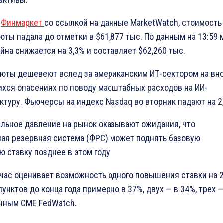
т
Финмаркет
со ссылкой на данные MarketWatch, стоимость
юты падала до отметки в $61,877 тыс. По данным на 13:59 
йна снижается на 3,3% и составляет $62,260 тыс.
юты дешевеют вслед за американским ИТ-сектором на вн
хся опасениях по поводу масштабных расходов на ИИ-
ктуру. Фьючерсы на индекс Nasdaq во вторник падают на 2
льное давление на рынок оказывают ожидания, что
ая резервная система (ФРС) может поднять базовую
ю ставку позднее в этом году.
час оценивает возможность одного повышения ставки на 
унктов до конца года примерно в 37%, двух — в 34%, трех —
анным CME FedWatch.