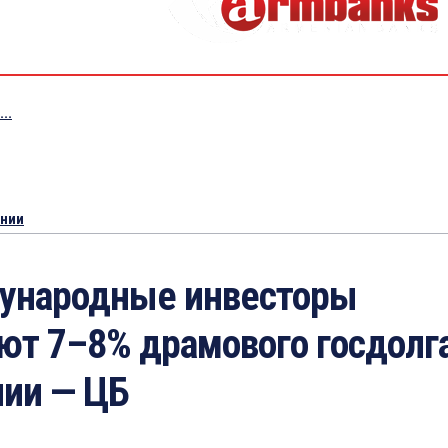
..
ении
народные инвесторы
ют 7–8% драмового госдолг
ии — ЦБ