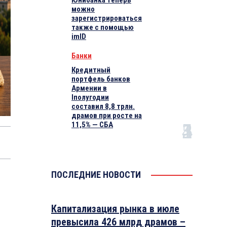
Юнибанка теперь
можно
зарегистрироваться
также с помощью
imID
Банки
Кредитный
портфель банков
Армении в
Iполугодии
составил 8,8 трлн.
драмов при росте на
11,5% — СБА
ПОСЛЕДНИЕ НОВОСТИ
Капитализация рынка в июле
превысила 426 млрд драмов –