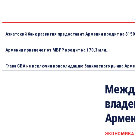
Азиатский банк развития предоставит Армении кредит на $150.
Армения привлечет от МБРР кредит на 170,3 млн...
Глава СБА не исключил консолидацию банковского рынка Арм
Между
владе
Армен
ЭКОНОМИКА