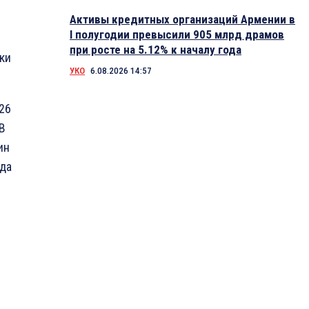
Активы кредитных организаций Армении в
I полугодии превысили 905 млрд драмов
при росте на 5.12% к началу года
ки
УКО
6.08.2026 14:57
26
 В
ин
ода