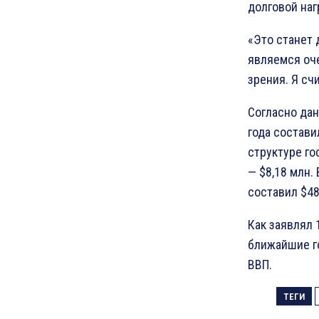
долговой наг
«Это станет 
являемся оче
зрения. Я сч
Согласно дан
года состави
структуре го
— $8,18 млн.
составил $48
Как заявлял 
ближайшие го
ВВП.
ТЕГИ