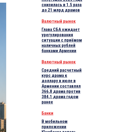
снизилась в 1.5 раза
до 21 млрд драмов
Валютный рынок
Глава СБА ожидает
урегулирования
ситуации с приёмом
наличных рублей
банками Армении
Валютный рынок
Средний расчетный
курс драма к
доллару в июле в
Армении составлял
366,8 драма против
384,1 драма годом
ранее
Банки
В мобильном
приложении