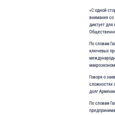
«С одной сто
внимания со 
диктует для 
Общественно
По словам Га
ключевых пр
международн
макроэконом
Говоря о зая
сложностях с
долг Армени
По словам Га
предпринима