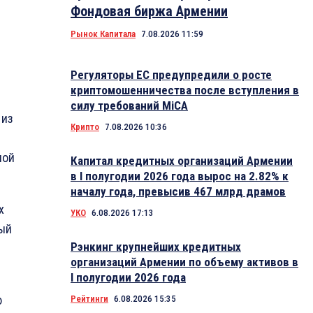
Фондовая биржа Армении
я
Рынок Капитала
7.08.2026 11:59
Регуляторы ЕС предупредили о росте
криптомошенничества после вступления в
силу требований MiCA
 из
Крипто
7.08.2026 10:36
ной
Капитал кредитных организаций Армении
в I полугодии 2026 года вырос на 2.82% к
началу года, превысив 467 млрд драмов
х
УКО
6.08.2026 17:13
ный
Рэнкинг крупнейших кредитных
организаций Армении по объему активов в
I полугодии 2026 года
ю
Рейтинги
6.08.2026 15:35