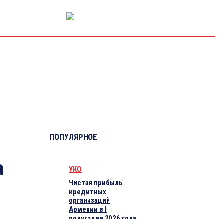
РЫНОК КАПИТАЛА
ЭКОНОМИКА
КРИПТО
ИНТЕРВЬЮ
ПОПУЛЯРНОЕ
а
УКО
Чистая прибыль
кредитных
организаций
Армении в I
полугодии 2026 года