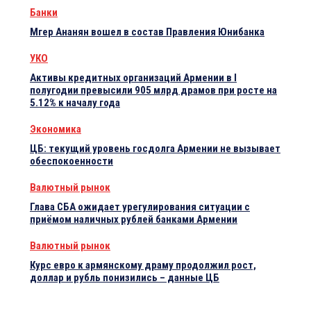
Банки
Мгер Ананян вошел в состав Правления Юнибанка
УКО
Активы кредитных организаций Армении в I
полугодии превысили 905 млрд драмов при росте на
5.12% к началу года
Экономика
ЦБ: текущий уровень госдолга Армении не вызывает
обеспокоенности
Валютный рынок
Глава СБА ожидает урегулирования ситуации с
приёмом наличных рублей банками Армении
Валютный рынок
Курс евро к армянскому драму продолжил рост,
доллар и рубль понизились – данные ЦБ