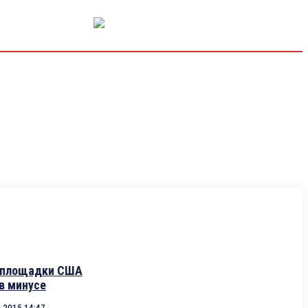
РЫНОК КАПИТАЛА
ЭКОНОМИКА
КРИПТО
ИНТЕРВЬЮ
 площадки США
в минусе
.2015 14:47