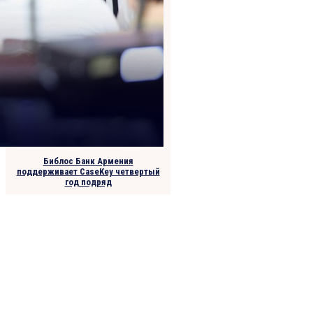
Библос Банк Армения
поддерживает CaseKey четвертый
год подряд