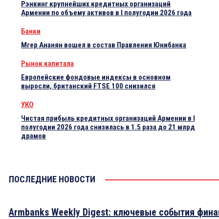
Рэнкинг крупнейших кредитных организаций
Армении по объему активов в I полугодии 2026 года
Банки
Мгер Ананян вошел в состав Правления Юнибанка
Рынок капитала
Европейские фондовые индексы в основном
выросли, британский FTSE 100 снизился
УКО
Чистая прибыль кредитных организаций Армении в I
полугодии 2026 года снизилась в 1.5 раза до 21 млрд
драмов
ПОСЛЕДНИЕ НОВОСТИ
Armbanks Weekly Digest: ключевые события фина