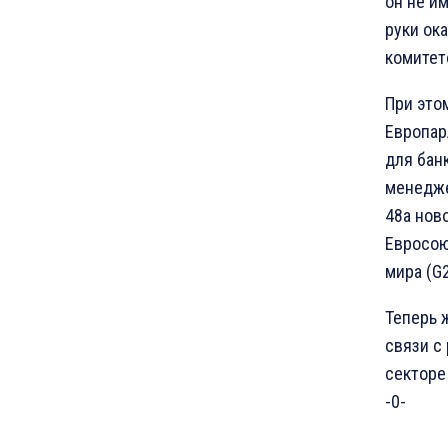
он не и
руки ок
комитет
При это
Европар
для бан
менедже
48а нов
Евросою
мира (G2
Теперь 
связи с
секторе
-0-