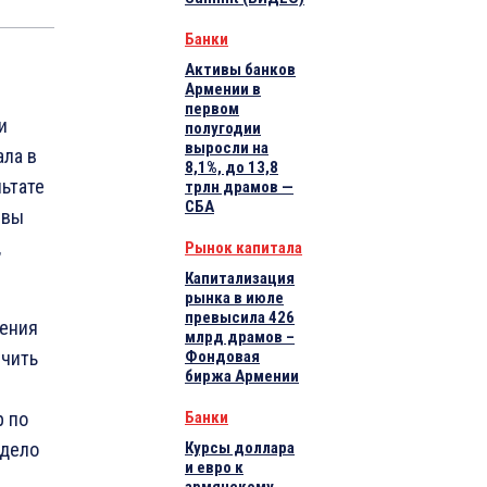
Банки
Активы банков
Армении в
первом
и
полугодии
выросли на
ала в
8,1%, до 13,8
ьтате
трлн драмов —
СБА
ивы
,
Рынок капитала
Капитализация
рынка в июле
превысила 426
чения
млрд драмов –
ичить
Фондовая
биржа Армении
р по
Банки
 дело
Курсы доллара
и евро к