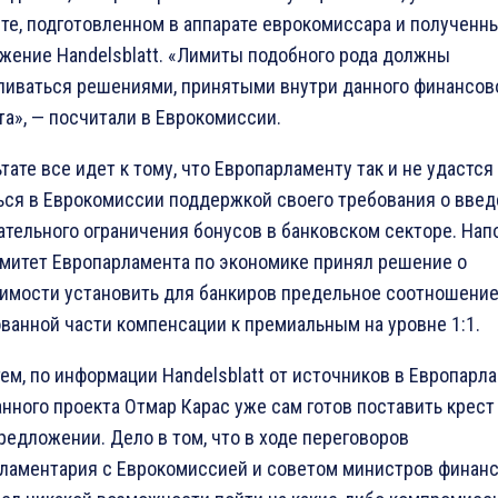
те, подготовленном в аппарате еврокомиссара и полученн
жение Handelsblatt. «Лимиты подобного рода должны
ливаться решениями, принятыми внутри данного финансов
та», — посчитали в Еврокомиссии.
тате все идет к тому, что Европарламенту так и не удастся
ься в Еврокомиссии поддержкой своего требования о вве
ательного ограничения бонусов в банковском секторе. Нап
омитет Европарламента по экономике принял решение о
имости установить для банкиров предельное соотношени
ванной части компенсации к премиальным на уровне 1:1.
ем, по информации Handelsblatt от источников в Европарла
анного проекта Отмар Карас уже сам готов поставить крест
редложении. Дело в том, что в ходе переговоров
ламентария с Еврокомиссией и советом министров финанс