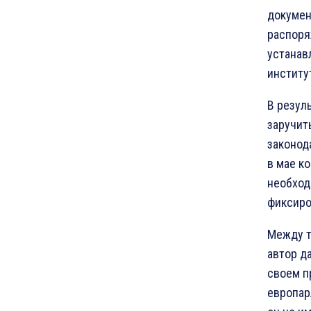
докумен
распоря
устанав
институ
В резуль
заручит
законод
в мае к
необход
фиксиро
Между т
автор д
своем п
европар