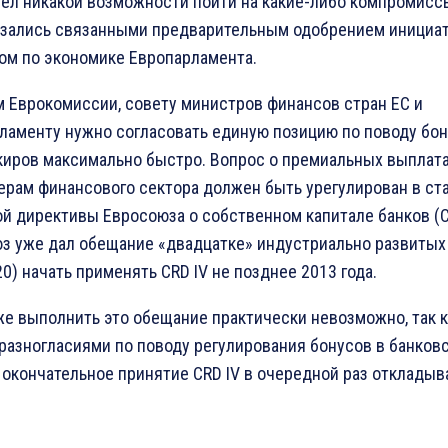
мел никакой возможности пойти на какие-либо компромиссы
азались связанными предварительным одобрением инициа
ом по экономике Европарламента.
м Еврокомиссии, совету министров финансов стран ЕС и
ламенту нужно согласовать единую позицию по поводу бо
киров максимально быстро. Вопрос о премиальных выплат
рам финансового сектора должен быть урегулирован в ст
ой директивы Евросоюза о собственном капитале банков (C
з уже дал обещание «двадцатке» индустри­ально развитых
0) начать применять CRD IV не позд­нее 2013 года.
же выполнить это обещание практически невозможно, так к
 разногласиями по поводу регулирования бонусов в банков
 окончательное принятие CRD IV в очередной раз откладыв