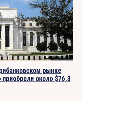
трибанковском рынке
 приобрели около $76,3