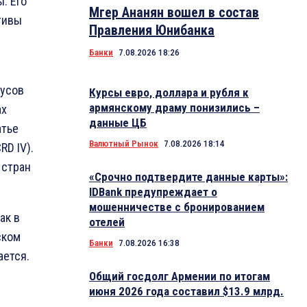
. Его
Мгер Ананян вошел в состав
тивы
Правления Юнибанка
Банки
7.08.2026 18:26
нусов
Курсы евро, доллара и рубля к
армянскому драму понизились –
ах
данные ЦБ
атье
Валютный Рынок
7.08.2026 18:14
RD IV).
 стран
«Срочно подтвердите данные карты»:
IDBank предупреждает о
мошенничестве с бронированием
ак в
отелей
ском
Банки
7.08.2026 16:38
ается.
Общий госдолг Армении по итогам
июня 2026 года составил $13.9 млрд.