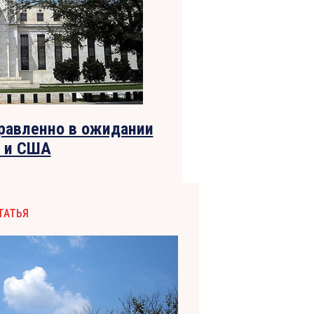
равленно в ожидании
ы и США
ТАТЬЯ