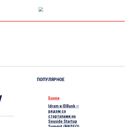
РЫНОК КАПИТАЛА
ЭКОНОМИКА
КРИПТО
ИНТЕРВЬЮ
ПОПУЛЯРНОЕ
у
Банки
Idram и IDBank —
рядом со
стартапами на
Seaside Startup
Summit (ВИДЕО)