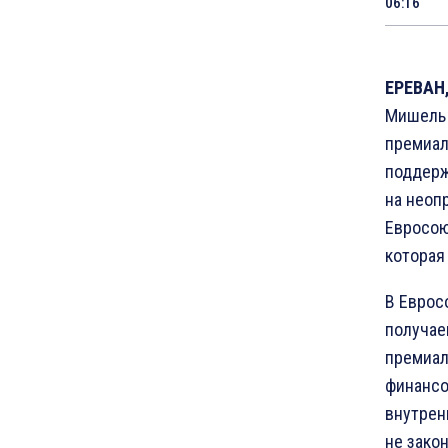
06:16
ЕРЕВАН,
Мишель 
премиал
поддерж
на неоп
Евросою
которая
В Еврос
получае
премиал
финансо
внутрен
не зако