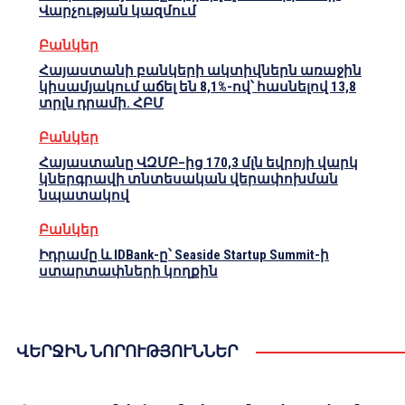
Վարչության կազմում
Բանկեր
Հայաստանի բանկերի ակտիվներն առաջին
կիսամյակում աճել են 8,1%-ով՝ հասնելով 13,8
տրլն դրամի. ՀԲՄ
Բանկեր
Հայաստանը ՎԶՄԲ–ից 170,3 մլն եվրոյի վարկ
կներգրավի տնտեսական վերափոխման
նպատակով
Բանկեր
Իդրամը և IDBank-ը՝ Seaside Startup Summit-ի
ստարտափների կողքին
ՎԵՐՋԻՆ ՆՈՐՈՒԹՅՈՒՆՆԵՐ