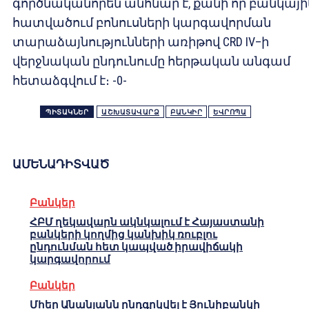
գործնականորեն անհնար է, քանի որ բանկայի
հատվածում բոնուսների կարգավորման
տարաձայնությունների առիթով CRD IV–ի
վերջնական ընդունումը հերթական անգամ
հետաձգվում է։ -0-
ՊԻՏԱԿՆԵՐ
ԱՇԽԱՏԱՎԱՐՁ
ԲԱՆԿԻՐ
ԵՎՐՈՊԱ
ԱՄԵՆԱԴԻՏՎԱԾ
Բանկեր
ՀԲՄ ղեկավարն ակնկալում է Հայաստանի
բանկերի կողմից կանխիկ ռուբլու
ընդունման հետ կապված իրավիճակի
կարգավորում
Բանկեր
Մհեր Անանյանն ընդգրկվել է Յունիբանկի