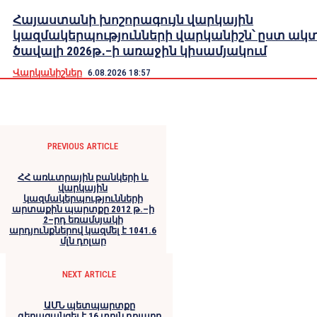
Հայաստանի խոշորագույն վարկային
կազմակերպությունների վարկանիշն՝ ըստ ակ
ծավալի 2026թ․–ի առաջին կիսամյակում
Վարկանիշներ
6.08.2026 18:57
PREVIOUS ARTICLE
ՀՀ առևտրային բանկերի և
վարկային
կազմակերպությունների
արտաքին պարտքը 2012 թ.–ի
2–րդ եռամսյակի
արդյունքներով կազմել է 1041.6
մլն դոլար
NEXT ARTICLE
ԱՄՆ պետպարտքը
գերազանցել է 16 տրլն դոլարը