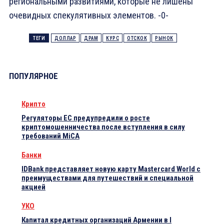
региональными развитиями, которые не лишены
очевидных спекулятивных элементов. -0-
ТЕГИ
ДОЛЛАР
ДРАМ
КУРС
ОТСКОК
РЫНОК
ПОПУЛЯРНОЕ
Крипто
Регуляторы ЕС предупредили о росте
криптомошенничества после вступления в силу
требований MiCA
Банки
IDBank представляет новую карту Mastercard World с
преимуществами для путешествий и специальной
акцией
УКО
Капитал кредитных организаций Армении в I