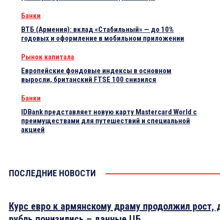
Банки
ВТБ (Армения): вклад «Стабильный» — до 10%
годовых и оформление в мобильном приложении
Рынок капитала
Европейские фондовые индексы в основном
выросли, британский FTSE 100 снизился
Банки
IDBank представляет новую карту Mastercard World с
преимуществами для путешествий и специальной
акцией
ПОСЛЕДНИЕ НОВОСТИ
Курс евро к армянскому драму продолжил рост, 
рубль понизились – данные ЦБ