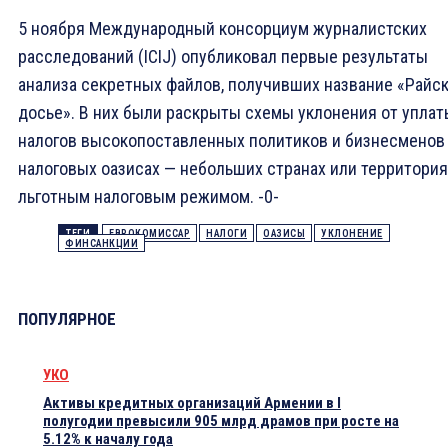
5 ноября Международный консорциум журналистских
расследований (ICIJ) опубликовал первые результаты
анализа секретных файлов, получивших название «Райс
досье». В них были раскрыты схемы уклонения от уплат
налогов высокопоставленных политиков и бизнесменов
налоговых оазисах — небольших странах или территория
льготным налоговым режимом. -0-
ТЕГИ
ЕВРОКОМИССАР
НАЛОГИ
ОАЗИСЫ
УКЛОНЕНИЕ
ФИНСАНКЦИИ
ПОПУЛЯРНОЕ
УКО
Активы кредитных организаций Армении в I
полугодии превысили 905 млрд драмов при росте на
5.12% к началу года