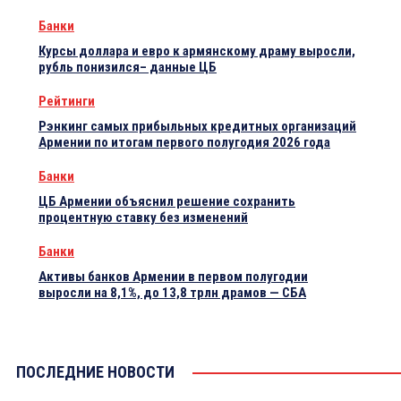
Банки
Курсы доллара и евро к армянскому драму выросли,
рубль понизился– данные ЦБ
Рейтинги
Рэнкинг самых прибыльных кредитных организаций
Армении по итогам первого полугодия 2026 года
Банки
ЦБ Армении объяснил решение сохранить
процентную ставку без изменений
Банки
Активы банков Армении в первом полугодии
выросли на 8,1%, до 13,8 трлн драмов — СБА
ПОСЛЕДНИЕ НОВОСТИ