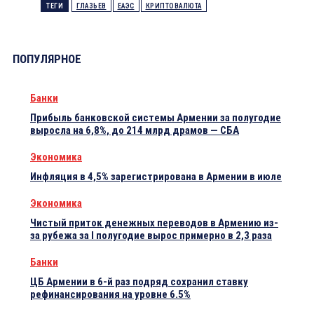
ТЕГИ
ГЛАЗЬЕВ
ЕАЭС
КРИПТОВАЛЮТА
ПОПУЛЯРНОЕ
Банки
Прибыль банковской системы Армении за полугодие
выросла на 6,8%, до 214 млрд драмов — СБА
Экономика
Инфляция в 4,5% зарегистрирована в Армении в июле
Экономика
Чистый приток денежных переводов в Армению из-
за рубежа за I полугодие вырос примерно в 2,3 раза
Банки
ЦБ Армении в 6-й раз подряд сохранил ставку
рефинансирования на уровне 6.5%