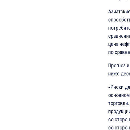
Азиатские
способст
потребите
сравнению
цена нефт
по сравне
Прогноз и
ниже деся
«Риски дл
основном
торговли
продукции
со сторо
со сторон