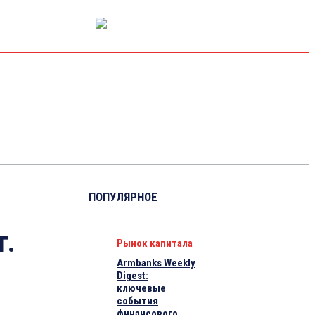
РЫНОК КАПИТАЛА
ЭКОНОМИКА
КРИПТО
ИНТЕРВЬЮ
ПОПУЛЯРНОЕ
г.
Рынок капитала
Armbanks Weekly
Digest:
ключевые
события
финансового