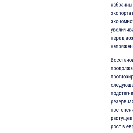
набранны
экспорта 
экономист
увеличив
перед во
напряженн
Восстано
продолжа
прогнозир
следующе
подстегне
резервна
постепен
растущее 
рост в ев