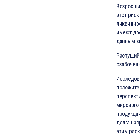
Возросшие
этот риск
ликвиднос
имеют дос
данным в
Растущий
озабоченн
Исследова
положител
перспект
мирового 
продукции
долга нап
этим рис