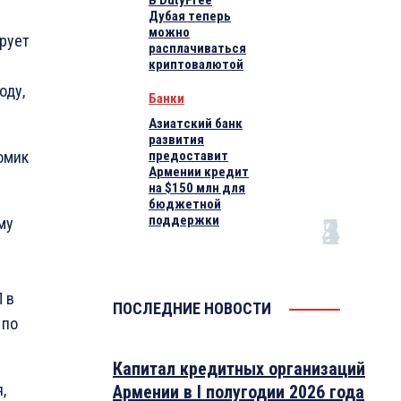
В DutyFree
Дубая теперь
можно
ирует
расплачиваться
криптовалютой
оду,
Банки
Азиатский банк
развития
омик
предоставит
Армении кредит
на $150 млн для
бюджетной
поддержки
му
 в
ПОСЛЕДНИЕ НОВОСТИ
 по
Капитал кредитных организаций
,
Армении в I полугодии 2026 года