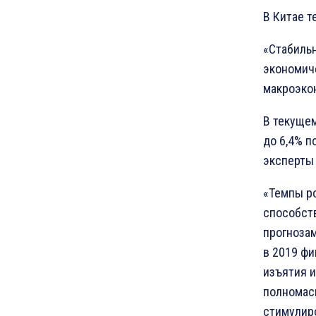
В Китае 
«Стабильн
экономич
макроэкон
В текущем
до 6,4% п
эксперты
«Темпы р
способств
прогнозам
в 2019 фи
изъятия 
полномасш
стимулиро