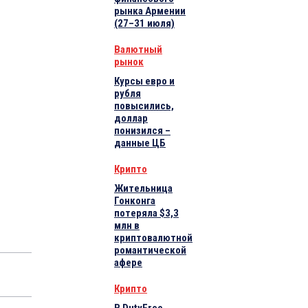
рынка Армении
(27–31 июля)
Валютный
рынок
Курсы евро и
рубля
повысились,
доллар
понизился –
данные ЦБ
Крипто
Жительница
Гонконга
потеряла $3,3
млн в
криптовалютной
романтической
афере
Крипто