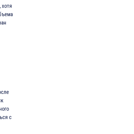
 хотя
объема
ран
осле
ск
ного
ься с