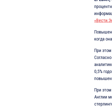
процентн
информац
«Вести.Э
Повышени
когда он
При этом
Согласно
аналитик
0,5% год
повышени
При этом
Англии м
стерлинг