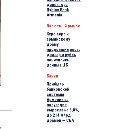
директора
Byblos Bank
Armenia
Валютный рынок
Курс евро к
армянскому
драму
продолжил рост,
доллар и рубль
понизились –
данные ЦБ
Банки
Прибыль
банковской
системы
Армении за
полугодие
выросла на 6,8%,
до 214 млрд
драмов — СБА
ю