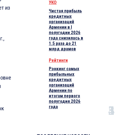
УКО
ет из
Чистая прибыль
кредитных
организаций
Армении в I
полугодии 2026
.,
года снизилась в
1.5 раза до 21
млрд драмов
Рейтинги
Рэнкинг самых
прибыльных
ровне
кредитных
организаций
и
Армении по
итогам первого
полугодия 2026
года
нк