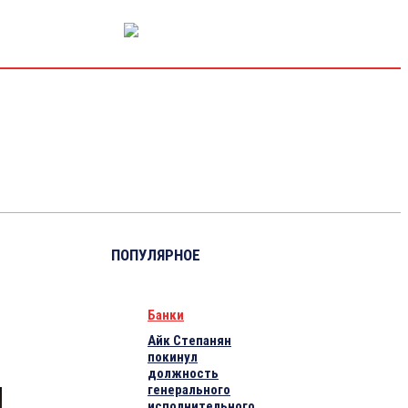
РЫНОК КАПИТАЛА
ЭКОНОМИКА
КРИПТО
ИНТЕРВЬЮ
ПОПУЛЯРНОЕ
Банки
Айк Степанян
покинул
должность
генерального
исполнительного