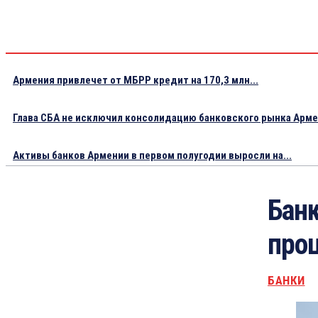
Армения привлечет от МБРР кредит на 170,3 млн...
Глава СБА не исключил консолидацию банковского рынка Арм
Активы банков Армении в первом полугодии выросли на...
Бан
проц
БАНКИ