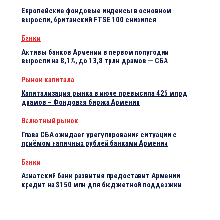
Европейские фондовые индексы в основном
выросли, британский FTSE 100 снизился
Банки
Активы банков Армении в первом полугодии
выросли на 8,1%, до 13,8 трлн драмов — СБА
Рынок капитала
Капитализация рынка в июле превысила 426 млрд
драмов – Фондовая биржа Армении
Валютный рынок
Глава СБА ожидает урегулирования ситуации с
приёмом наличных рублей банками Армении
Банки
Азиатский банк развития предоставит Армении
кредит на $150 млн для бюджетной поддержки