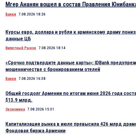
Мгер Ананян вошел в состав Правления Юнибанк
Банки
7.08.2026 18:26
Курсы евро, доллара и рубля к армянскому драму пониз
данные ЦБ
Валютный Рынок
7.08.2026 18:14
«Срочно подтвердите данные карты»: IDBank предупре
мошенничестве с бронированием отелей
Банки
7.08.2026 16:38
Общий госдолг Армении по итогам июня 2026 года сост
$13.9 млрд.
Экономика
7.08.2026 15:31
Капитализация рынка в июле превысила 426 млрд драм
Фондовая биржа Армении