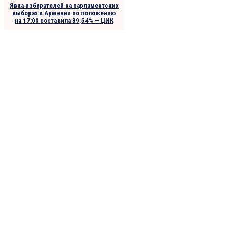
Явка избирателей на парламентских
выборах в Армении по положению
на 17:00 составила 39,54% — ЦИК