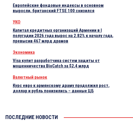
Европейские фондовые индексы в основном
выросли, британский FTSE 100 снизился
УКО
Капитал кредитных организаций Армении в I
полугодии 2026 года вырос на 2.82% к началу года,
превысив 467 млрд драмов
Экономика
Visa купит разработчика систем защиты от
мошенничества BioCatch за $2,4 млрд
Валютный рынок
Курс евро к армянскому драму продолжил рост,
доллар и рубль понизились – данные ЦБ
ПОСЛЕДНИЕ НОВОСТИ