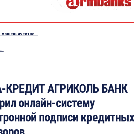
 мошенничестве...
..
А-КРЕДИТ АГРИКОЛЬ БАНК
рил онлайн-систему
тронной подписи кредитны
воров