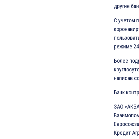
другие бан
С учетом 
коронавир
пользоват
режиме 24
Более под
круглосуто
написав со
Банк конт
ЗАО «АКБА
Взаимопом
Евросоюза 
Кредит Аг