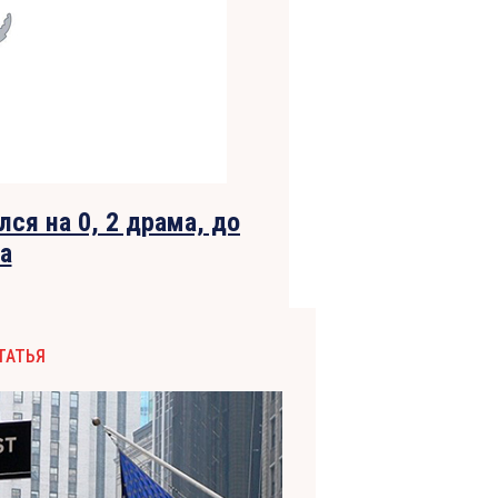
ся на 0, 2 драма, до
а
ТАТЬЯ