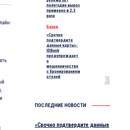
рубежа за I
полугодие вырос
примерно в 2,3
раза
лайн-
Банки
«Срочно
подтвердите
данные карты»:
IDBank
предупреждает
ать
о
мошенничестве
с бронированием
отелей
ый
,
 и
ПОСЛЕДНИЕ НОВОСТИ
«Срочно подтвердите данные
а