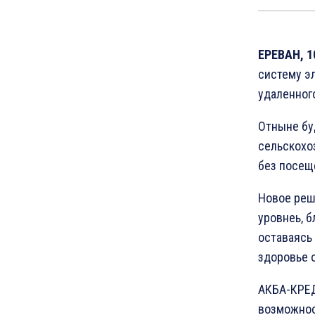
ЕРЕВАН, 1
систему э
удаленног
Отныне бу
сельскохо
без посещ
Новое реш
уровнеь, б
оставаясь 
здоровье 
АКБА-КРЕД
возможнос