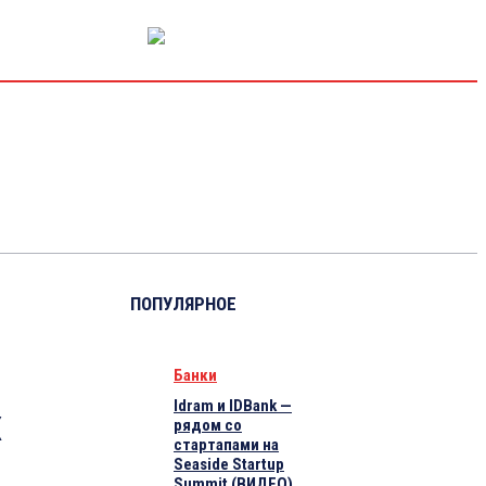
РЫНОК КАПИТАЛА
ЭКОНОМИКА
КРИПТО
ИНТЕРВЬЮ
ПОПУЛЯРНОЕ
Банки
Idram и IDBank —
х
рядом со
стартапами на
Seaside Startup
Summit (ВИДЕО)