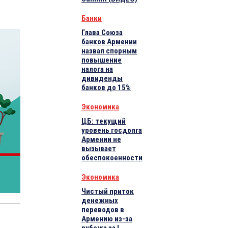
Банки
Глава Союза
банков Армении
назвал спорным
повышение
налога на
дивиденды
банков до 15%
Экономика
ЦБ: текущий
уровень госдолга
Армении не
вызывает
обеспокоенности
Экономика
Чистый приток
денежных
переводов в
Армению из-за