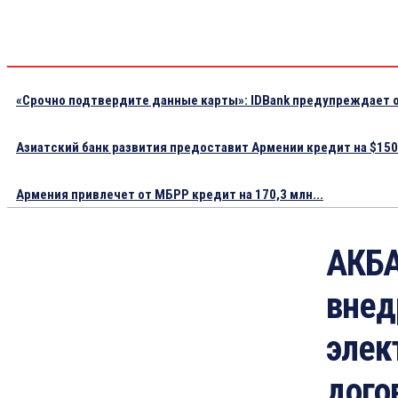
«Срочно подтвердите данные карты»: IDBank предупреждает о
Азиатский банк развития предоставит Армении кредит на $150.
Армения привлечет от МБРР кредит на 170,3 млн...
АКБ
внед
элек
дого