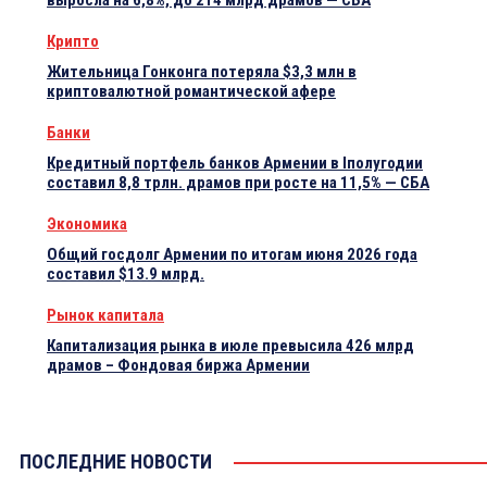
выросла на 6,8%, до 214 млрд драмов — СБА
Крипто
Жительница Гонконга потеряла $3,3 млн в
криптовалютной романтической афере
Банки
Кредитный портфель банков Армении в Iполугодии
составил 8,8 трлн. драмов при росте на 11,5% — СБА
Экономика
Общий госдолг Армении по итогам июня 2026 года
составил $13.9 млрд.
Рынок капитала
Капитализация рынка в июле превысила 426 млрд
драмов – Фондовая биржа Армении
ПОСЛЕДНИЕ НОВОСТИ