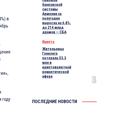
Прибыль
банковской
системы
Армении за
4%) в
полугодие
выросла на 6,8%,
ябрь
до 214 млрд
драмов — СБА
Крипто
о
Жительница
щения
Гонконга
потеряла $3,3
а
млн в
криптовалютной
романтической
ия»,
афере
я
 году
ПОСЛЕДНИЕ НОВОСТИ