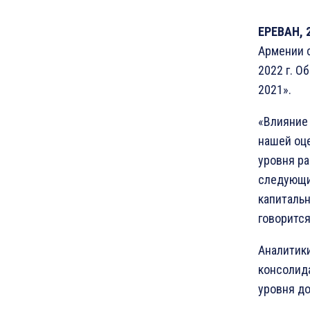
ЕРЕВАН, 
Армении с
2022 г. О
2021».
«Влияние 
нашей оц
уровня ра
следующи
капитальн
говорится
Аналитики
консолид
уровня до