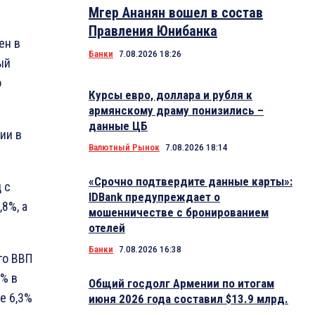
Мгер Ананян вошел в состав
Правления Юнибанка
ен в
Банки
7.08.2026 18:26
ый
о
Курсы евро, доллара и рубля к
армянскому драму понизились –
данные ЦБ
ии в
Валютный Рынок
7.08.2026 18:14
«Срочно подтвердите данные карты»:
 с
IDBank предупреждает о
,8%, а
мошенничестве с бронированием
отелей
Банки
7.08.2026 16:38
го ВВП
7% в
Общий госдолг Армении по итогам
е 6,3%
июня 2026 года составил $13.9 млрд.