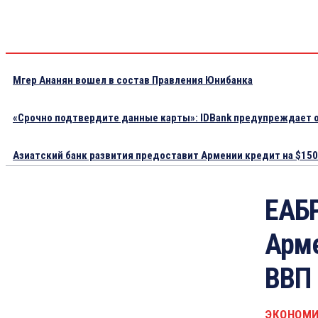
Мгер Ананян вошел в состав Правления Юнибанка
«Срочно подтвердите данные карты»: IDBank предупреждает о
Азиатский банк развития предоставит Армении кредит на $150.
ЕАБР
Арме
ВВП
ЭКОНОМ