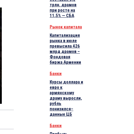
трлн. драмов
при росте на
11,5% — СБА
Рынок капитала
Капитализация
рынка в июле
превысила 426
млрд драмов –
Фондовая
биржа Армении
Банки
Курсы доллара и
евро к
армянскому
драму выросли,
рубль
понизился–
данные ЦБ
Банки