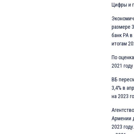
Цифры и 
Экономич
размере 3
банк РА в
итогам 20
По оценк
2021 году
ВБ пересм
3,4% в ап
на 2023 го
Агентство
Армении д
2023 году