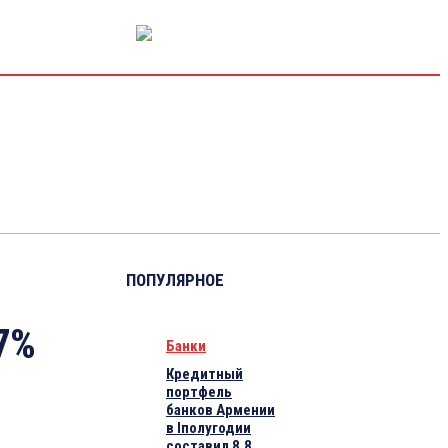
РЫНОК КАПИТАЛА
ЭКОНОМИКА
КРИПТО
ИНТЕРВЬЮ
ПОПУЛЯРНОЕ
,7%
Банки
Кредитный
портфель
банков Армении
в Iполугодии
составил 8,8